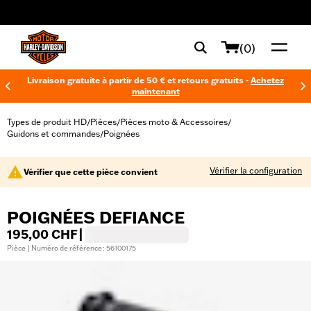
web accessibility
(0)
Livraison gratuite à partir de 50 € et retours gratuits -
Achetez
maintenant
Types de produit HD
Pièces
Pièces moto & Accessoires
/
/
/
Guidons et commandes
Poignées
/
Vérifier la configuration
Vérifier que cette pièce convient
POIGNÉES DEFIANCE
195,00 CHF
|
Pièce | Numéro de référence : 56100175