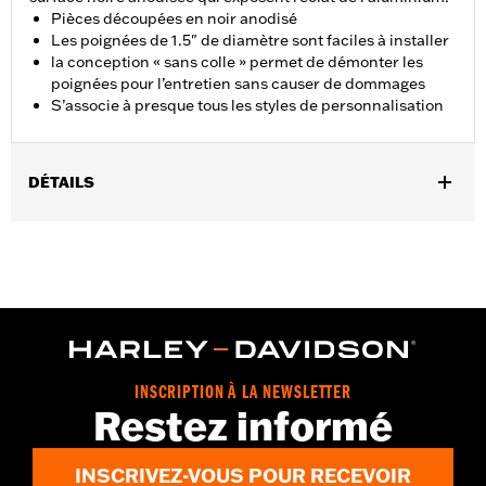
Pièces découpées en noir anodisé
Les poignées de 1.5" de diamètre sont faciles à installer
la conception « sans colle » permet de démonter les
poignées pour l’entretien sans causer de dommages
S’associe à presque tous les styles de personnalisation
DÉTAILS
Convient aux modèles VRSC de 2002 à 2017, XL à partir de 1996,
XR de 2008 à 2013, Dyna de 1996 à 2017 (sauf FXDLS), Softail de
1995 à 2015 (sauf FLSTNSE, FXSBSE et FLSTSE de 2011 à 2012)
et Touring de 1996 à 2007.
Instructions d’installation
Collection:
Defiance
Diamètre:
1.5
INSCRIPTION À LA NEWSLETTER
Unité de mesure de diamètre de matériau:
Pouces
Restez informé
Vendu à l'unité:
Paire
Dans la boîte:
Poignées gauche et droite
INSCRIVEZ-VOUS POUR RECEVOIR
GARANTIE:
1 year limited warranty – Go to
www.h-