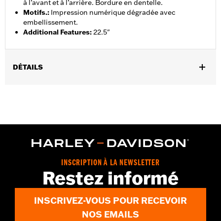
à l’avant et à l’arrière. Bordure en dentelle.
Motifs.
:
Impression numérique dégradée avec
embellissement.
Additional Features
:
22.5"
DÉTAILS
Sexe:
Femmes
GARANTIE:
Garantie limitée de 2 ans – Rendez-vous sur
www.h-
d.com/warranty
pour plus de détails
Origine:
Importé
INSCRIPTION À LA NEWSLETTER
Restez informé
INSCRIVEZ-VOUS POUR RECEVOIR
NOS EMAILS