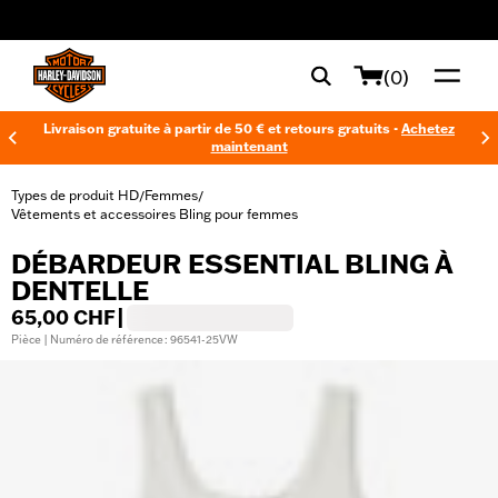
web accessibility
(0)
Livraison gratuite à partir de 50 € et retours gratuits -
Achetez
maintenant
Types de produit HD
Femmes
/
/
Vêtements et accessoires Bling pour femmes
DÉBARDEUR ESSENTIAL BLING À
DENTELLE
65,00 CHF
|
Pièce | Numéro de référence : 96541-25VW