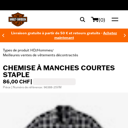
web accessibility
(0)
Livraison gratuite à partir de 50 € et retours gratuits -
Achetez
maintenant
Types de produit HD
Hommes
/
/
Meilleures ventes de vêtements décontractés
CHEMISE À MANCHES COURTES
STAPLE
86,00 CHF
|
Pièce | Numéro de référence : 96388-25VM