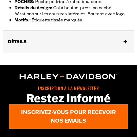
POCHES
:
Poche poitrine à rabat boutonné.
Détails du design
:
Col à bouton-pression caché.
Aérations sur les coutures latérales. Boutons avec logo.
Motifs.
:
Étiquette tissée marquée.
DÉTAILS
Sexe:
Hommes
,
Caractéristiques fonctionnelles:
Bouton sur le devant
Poches
GARANTIE:
Garantie limitée de 2 ans – Rendez-vous sur
www.h-
d.com/warranty
pour plus de détails
Origine:
Importé
INSCRIPTION À LA NEWSLETTER
Restez informé
INSCRIVEZ-VOUS POUR RECEVOIR
NOS EMAILS