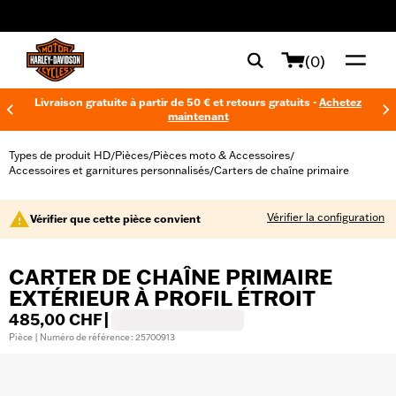
web accessibility
(0)
Livraison gratuite à partir de 50 € et retours gratuits -
Achetez
maintenant
Types de produit HD
Pièces
Pièces moto & Accessoires
/
/
/
Accessoires et garnitures personnalisés
Carters de chaîne primaire
/
Vérifier la configuration
Vérifier que cette pièce convient
CARTER DE CHAÎNE PRIMAIRE
EXTÉRIEUR À PROFIL ÉTROIT
485,00 CHF
|
Pièce | Numéro de référence : 25700913