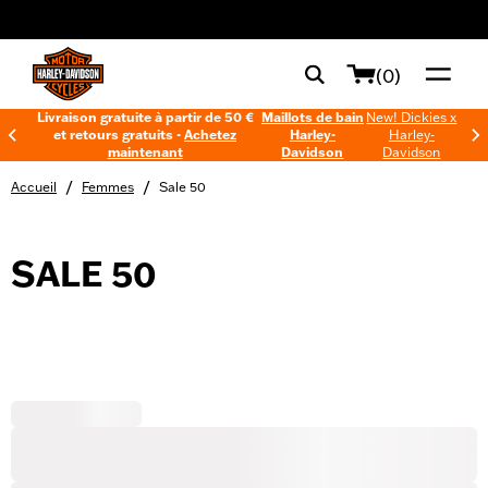
web accessibility
(0)
Livraison gratuite à partir de 50 €
Maillots de bain
New! Dickies x
et retours gratuits -
Achetez
Harley-
Harley-
maintenant
Davidson
Davidson
/
/
Accueil
Femmes
Sale 50
SALE 50