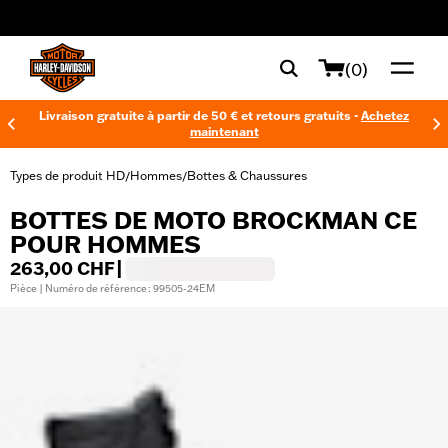
web accessibility
(0)
Livraison gratuite à partir de 50 € et retours gratuits -
Achetez
maintenant
Types de produit HD
Hommes
Bottes & Chaussures
/
/
BOTTES DE MOTO BROCKMAN CE
POUR HOMMES
263,00 CHF
|
Pièce | Numéro de référence : 99505-24EM