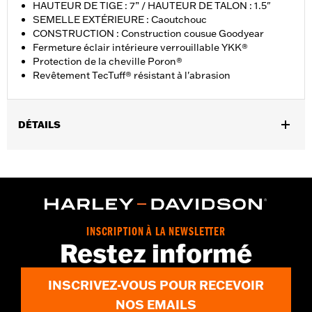
HAUTEUR DE TIGE : 7” / HAUTEUR DE TALON : 1.5"
SEMELLE EXTÉRIEURE : Caoutchouc
CONSTRUCTION : Construction cousue Goodyear
Fermeture éclair intérieure verrouillable YKK®
Protection de la cheville Poron®
Revêtement TecTuff® résistant à l'abrasion
DÉTAILS
Sexe:
Hommes
Caractéristiques fonctionnelles:
Imperméable à l’eau
Technology:
Waterproof
Dimension Description:
HAUTEUR DE TIGE : 7” / HAUTEUR DE
TALON : 1.5"
INSCRIPTION À LA NEWSLETTER
Restez informé
INSCRIVEZ-VOUS POUR RECEVOIR
NOS EMAILS