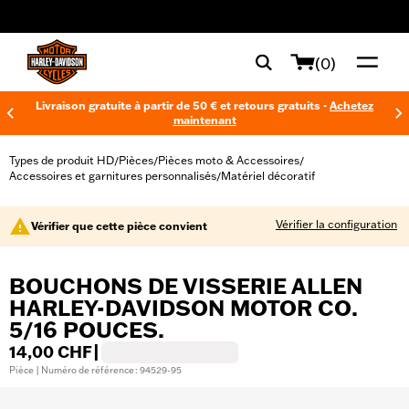
web accessibility
(0)
Livraison gratuite à partir de 50 € et retours gratuits -
Achetez
maintenant
Types de produit HD
Pièces
Pièces moto & Accessoires
/
/
/
Accessoires et garnitures personnalisés
Matériel décoratif
/
Vérifier la configuration
Vérifier que cette pièce convient
BOUCHONS DE VISSERIE ALLEN
HARLEY-DAVIDSON MOTOR CO.
5/16 POUCES.
14,00 CHF
|
Pièce | Numéro de référence : 94529-95