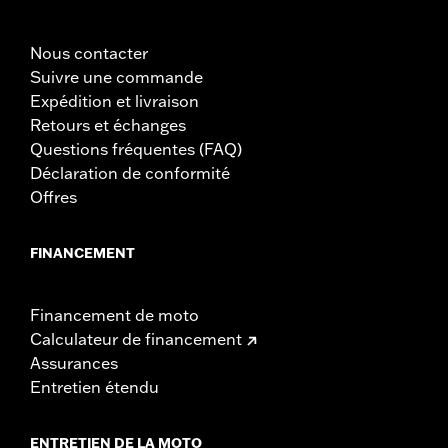
Résistant à l'eau:
Oui
Vendu séparément:
Cliquez sur l'onglet Adaptation ci-dessus
pour plus de détails
Nous contacter
Vendu à l'unité:
Chaque
Suivre une commande
Dans la boîte:
Boîtiers avec haut-parleurs et amplificateur,
Expédition et livraison
supports de montage Sissy Bar, faisceau de câbles et matériel
Retours et échanges
GARANTIE:
1 year limited warranty – Go to
www.h-
Questions fréquentes (FAQ)
d.com/warranty
for full details
Déclaration de conformité
Offres
FINANCEMENT
Financement de moto
Calculateur de financement
Assurances
Entretien étendu
ENTRETIEN DE LA MOTO