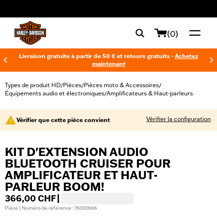
web accessibility
(0)
Livraison gratuite à partir de 50 € et retours gratuits -
Achetez
maintenant
Types de produit HD
Pièces
Pièces moto & Accessoires
/
/
/
Équipements audio et électroniques
Amplificateurs & Haut-parleurs
/
Vérifier la configuration
Vérifier que cette pièce convient
KIT D'EXTENSION AUDIO
BLUETOOTH CRUISER POUR
AMPLIFICATEUR ET HAUT-
PARLEUR BOOM!
366,00 CHF
|
Pièce | Numéro de référence : 76000666