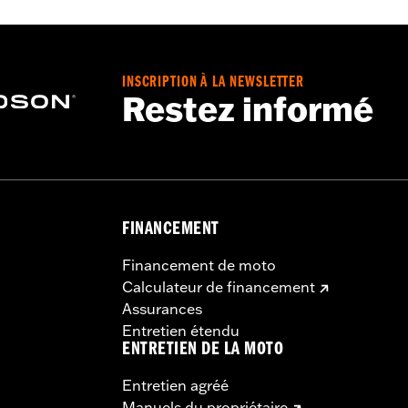
ntilé
,
Dos extensible - Basique
,
Pattes à la taille
,
Fermeture é
t
 Go to
www.h-d.com/warranty
for full details
INSCRIPTION À LA NEWSLETTER
Restez informé
FINANCEMENT
Financement de moto
Calculateur de financement
Assurances
Entretien étendu
ENTRETIEN DE LA MOTO
Entretien agréé
Manuels du propriétaire