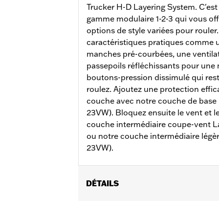
Trucker H-D Layering System. C'est
gamme modulaire 1-2-3 qui vous off
options de style variées pour rouler.
caractéristiques pratiques comme u
manches pré-courbées, une ventilat
passepoils réfléchissants pour une me
boutons-pression dissimulé qui res
roulez. Ajoutez une protection effi
couche avec notre couche de base 
23VW). Bloquez ensuite le vent et le
couche intermédiaire coupe-vent 
ou notre couche intermédiaire légè
23VW).
DÉTAILS
Sexe:
Femmes
Collection:
H-D Flex Layering System