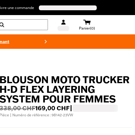
ivre une commande
Panier(0)
enant
Maillots 
BLOUSON MOTO TRUCKER
H-D FLEX LAYERING
SYSTEM POUR FEMMES
338,00 CHF
169,00 CHF
|
Pièce | Numéro de référence : 98142-23VW