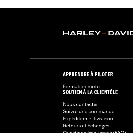
Caractéristiques fonctionnelles:
Ve
Poches
,
Poches zippées
,
Réfléchissan
GARANTIE:
2 year limited warranty –
Jacket Style:
Trucker
Origine:
Imported
APPRENDRE À PILOTER
Formation moto
SOUTIEN À LA CLIENTÈLE
Nous contacter
Suivre une commande
Expédition et livraison
Retours et échanges
Questions fréquentes (FAQ)