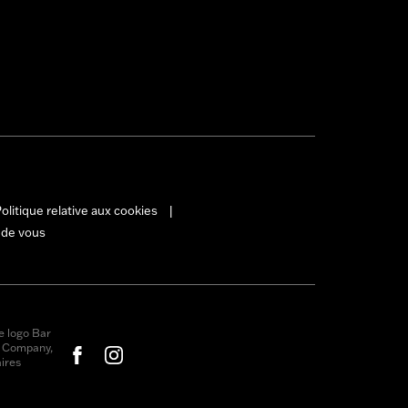
olitique relative aux cookies
|
 de vous
e logo Bar
r Company,
ires