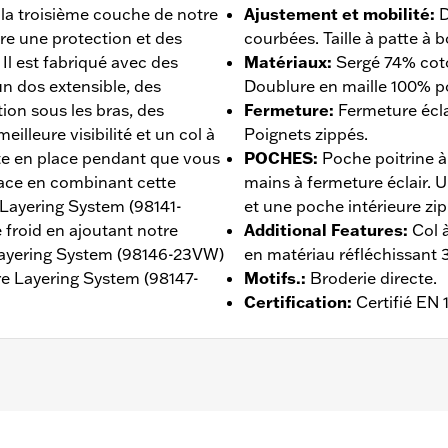
 la troisième couche de notre
Ajustement et mobilité
:
D
re une protection et des
courbées. Taille à patte à 
 Il est fabriqué avec des
Matériaux
:
Sergé 74% coto
n dos extensible, des
Doublure en maille 100% po
ion sous les bras, des
Fermeture
:
Fermeture éclai
illeure visibilité et un col à
Poignets zippés.
te en place pendant que vous
POCHES
:
Poche poitrine à
cace en combinant cette
mains à fermeture éclair. 
Layering System (98141-
et une poche intérieure zi
 froid en ajoutant notre
Additional Features
:
Col 
Layering System (98146-23VW)
en matériau réfléchissant 
re Layering System (98147-
Motifs.
:
Broderie directe.
Certification
:
Certifié EN