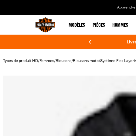
web accessibility
Apprendre 
MODÈLES
PIÈCES
HOMMES
Livr
Types de produit HD
Femmes
Blousons
Blousons moto
Système Flex Layeri
/
/
/
/