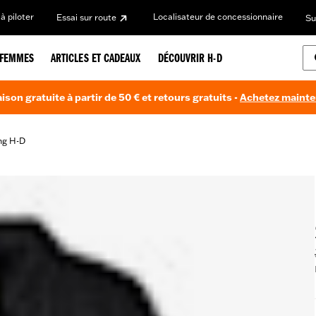
à piloter
Localisateur de concessionnaire
Essai sur route
Su
FEMMES
ARTICLES ET CADEAUX
DÉCOUVRIR H-D
aison gratuite à partir de 50 € et retours gratuits -
Achetez maint
ng H-D