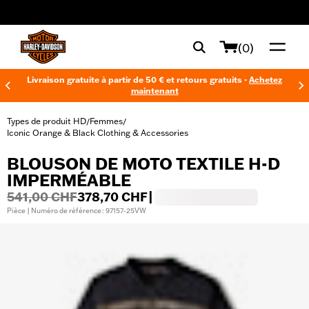
web accessibility
(0)
Livraison gratuite à partir de 50 € et retours gratuits -
Achetez
maintenant
Types de produit HD
Femmes
/
/
Iconic Orange & Black Clothing & Accessories
BLOUSON DE MOTO TEXTILE H-D
IMPERMÉABLE
541,00 CHF
378,70 CHF
|
Pièce | Numéro de référence : 97157-25VW