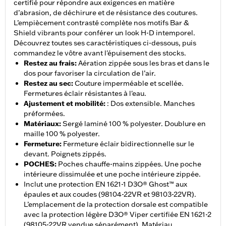
certifié pour répondre aux exigences en matière
d’abrasion, de déchirure et de résistance des coutures.
L’empiècement contrasté complète nos motifs Bar &
Shield vibrants pour conférer un look H-D intemporel.
Découvrez toutes ses caractéristiques ci-dessous, puis
commandez le vôtre avant l'épuisement des stocks.
Restez au frais
:
Aération zippée sous les bras et dans le
dos pour favoriser la circulation de l’air.
Restez au sec
:
Couture imperméable et scellée.
Fermetures éclair résistantes à l'eau.
Ajustement et mobilité
:
: Dos extensible. Manches
préformées.
Matériaux
:
Sergé laminé 100 % polyester. Doublure en
maille 100 % polyester.
Fermeture
:
Fermeture éclair bidirectionnelle sur le
devant. Poignets zippés.
POCHES
:
Poches chauffe-mains zippées. Une poche
intérieure dissimulée et une poche intérieure zippée.
Inclut une protection EN 1621-1 D3O® Ghost™ aux
épaules et aux coudes (98104-22VR et 98103-22VR).
L’emplacement de la protection dorsale est compatible
avec la protection légère D3O® Viper certifiée EN 1621-2
(98105-22VR vendue séparément). Matériau