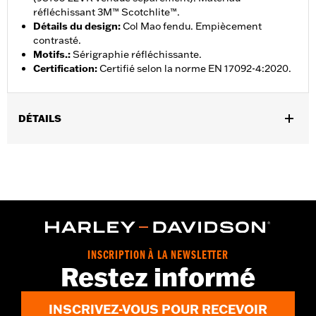
réfléchissant 3M™ Scotchlite™.
Détails du design
:
Col Mao fendu. Empiècement
contrasté.
Motifs.
:
Sérigraphie réfléchissante.
Certification
:
Certifié selon la norme EN 17092-4:2020.
DÉTAILS
Sexe:
Femmes
,
,
Caractéristiques fonctionnelles:
Résistant à l'eau
Poches
,
Réfléchissant
Fermeture zippée à l'avant
GARANTIE:
Garantie limitée de 2 ans – Rendez-vous sur
www.h-
d.com/warranty
pour plus de détails
Technology:
Waterproof
Origine:
Importé
INSCRIPTION À LA NEWSLETTER
Restez informé
INSCRIVEZ-VOUS POUR RECEVOIR