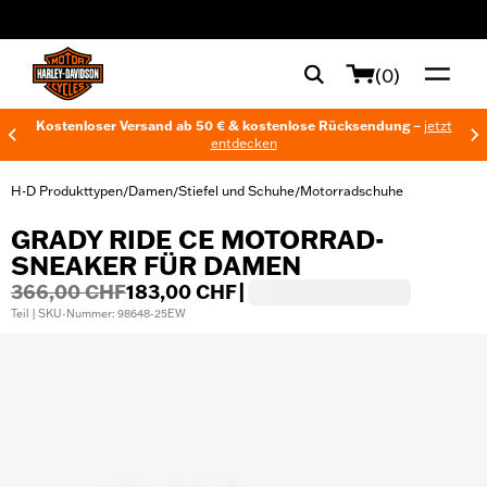
web accessibility
(0)
Kostenloser Versand ab 50 € & kostenlose Rücksendung –
jetzt
entdecken
H-D Produkttypen
Damen
Stiefel und Schuhe
Motorradschuhe
/
/
/
GRADY RIDE CE MOTORRAD-
SNEAKER FÜR DAMEN
366,00 CHF
183,00 CHF
|
Teil | SKU-Nummer: 98648-25EW