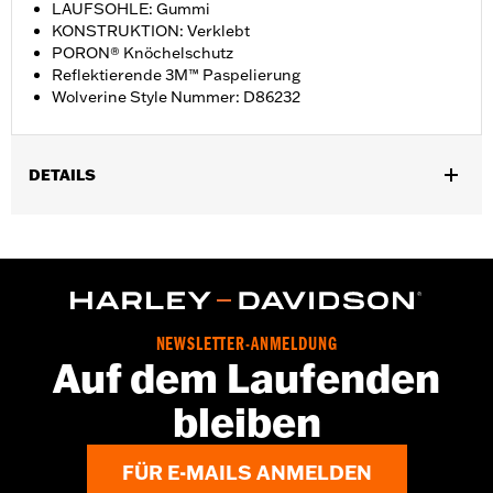
LAUFSOHLE: Gummi
KONSTRUKTION: Verklebt
PORON® Knöchelschutz
Reflektierende 3M™ Paspelierung
Wolverine Style Nummer: D86232
DETAILS
Geschlecht:
Damen
GARANTIE:
Wolverine Worldwide Herstellergarantie – Alle
Details dazu auf
www.h-d.com/warranty
Herkunft:
Importiert
Dimension Description:
SCHAFTHÖHE: 13,3 cm /
NEWSLETTER-ANMELDUNG
ABSATZHÖHE: 2,5 cm
Auf dem Laufenden
bleiben
FÜR E-MAILS ANMELDEN