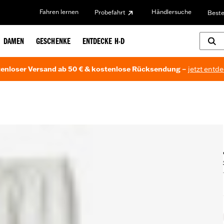
Fahren lernen
Händlersuche
Probefahrt
Beste
DAMEN
GESCHENKE
ENTDECKE H-D
enloser Versand ab 50 € & kostenlose Rücksendung –
jetzt entd