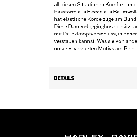
all diesen Situationen Komfort und S
Passform aus Fleece aus Baumwolle
hat elastische Kordelzüge am Bund
Diese Damen-Jogginghose besitzt a
mit Druckknopfverschluss, in denen
verstauen kannst. Was sie von ander
unseres verzierten Motivs am Bein.
DETAILS
Geschlecht:
Damen
GARANTIE:
2 Jahre beschränkte Gara
Herkunft:
Importiert