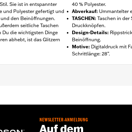
til. Sie ist in entspannter
40 % Polyester.
 und Polyester gefertigt und
Abverkauf
:
Ummantelter e
 und den Beinöffnungen.
TASCHEN
:
Taschen in der 
ußerdem seitliche Taschen
Druckknöpfen.
 Du die wichtigsten Dinge
Design-Details
:
Rippstric
en abhebt, ist das Glitzern
Beinöffnung.
Motive
:
Digitaldruck mit F
Schrittlänge: 28”.
ntie – Auf
www.h-d.com/warranty
findet man alle Details
NEWSLETTER-ANMELDUNG
Auf dem