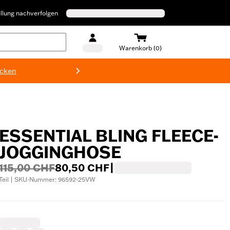
llung nachverfolgen
Warenkorb (0)
ecken
Harley-D
ESSENTIAL BLING FLEECE-
JOGGINGHOSE
115,00 CHF
80,50 CHF
|
Teil | SKU-Nummer: 96592-25VW