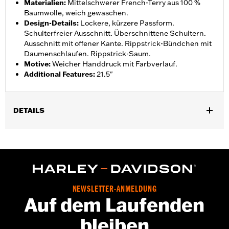
Materialien
:
Mittelschwerer French-Terry aus 100 %
Baumwolle, weich gewaschen.
Design-Details
:
Lockere, kürzere Passform.
Schulterfreier Ausschnitt. Überschnittene Schultern.
Ausschnitt mit offener Kante. Rippstrick-Bündchen mit
Daumenschlaufen. Rippstrick-Saum.
Motive
:
Weicher Handdruck mit Farbverlauf.
Additional Features
:
21.5"
DETAILS
Geschlecht:
Damen
GARANTIE:
2 Jahre beschränkte Garantie – Auf
www.h-
d.com/warranty
findet man alle Details dazu
Herkunft:
Importiert
NEWSLETTER-ANMELDUNG
Auf dem Laufenden
bleiben