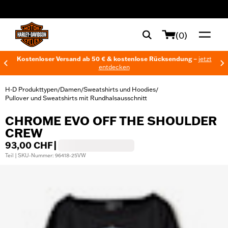
web accessibility
(0)
Kostenloser Versand ab 50 € & kostenlose Rücksendung –
jetzt
entdecken
H-D Produkttypen
Damen
Sweatshirts und Hoodies
/
/
/
Pullover und Sweatshirts mit Rundhalsausschnitt
CHROME EVO OFF THE SHOULDER
CREW
93,00 CHF
|
Teil | SKU-Nummer: 96418-25VW