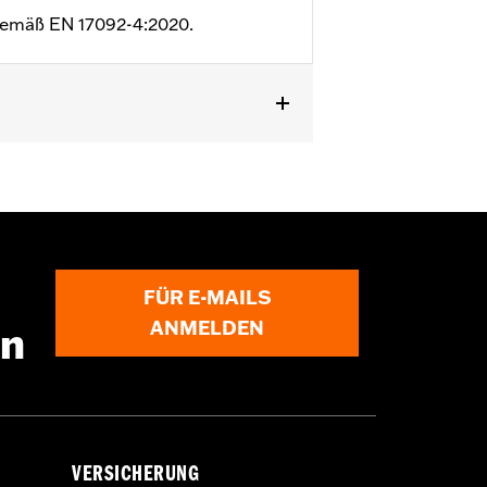
t gemäß EN 17092-4:2020.
es Knie
,
VerstÃ¤rkte SitzflÃ¤che
,
en
FÜR E-MAILS
ANMELDEN
en
VERSICHERUNG