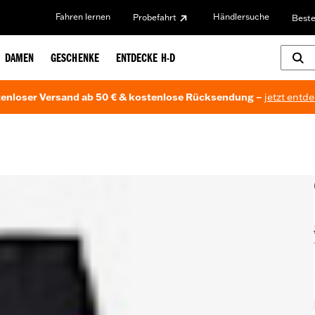
Fahren lernen
Händlersuche
Probefahrt
Beste
DAMEN
GESCHENKE
ENTDECKE H-D
enloser Versand ab 50 € & kostenlose Rücksendung –
jetzt entd