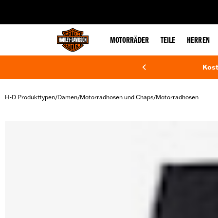
web accessibility
MOTORRÄDER
TEILE
HERREN
Kost
H-D Produkttypen
Damen
Motorradhosen und Chaps
Motorradhosen
/
/
/