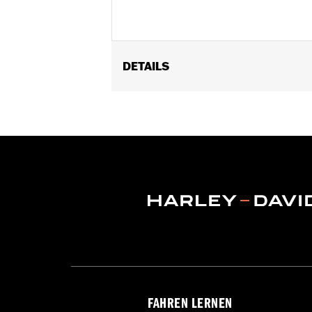
DETAILS
Geschlecht:
Damen
Funktionsmerkmale:
BelÃ¼ftet
,
Was
ReiÃŸverschlusstaschen
,
Hitzeschutz
GARANTIE:
2 Jahre beschränkte Garan
Herkunft:
Importiert
FAHREN LERNEN