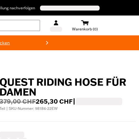
llung nachverfolgen
Warenkorb (0)
ecken
Harley-D
QUEST RIDING HOSE FÜR
DAMEN
379,00 CHF
265,30 CHF
|
Teil | SKU-Nummer: 98186-22EW