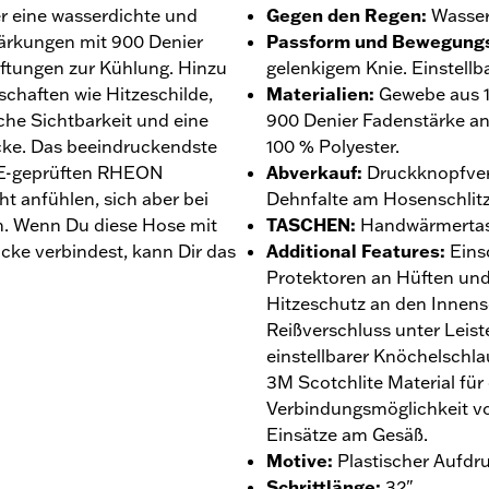
r eine wasserdichte und
Gegen den Regen
:
Wasser
tärkungen mit 900 Denier
Passform und Bewegungs
ftungen zur Kühlung. Hinzu
gelenkigem Knie. Einstellbar
chaften wie Hitzeschilde,
Materialien
:
Gewebe aus 1
iche Sichtbarkeit und eine
900 Denier Fadenstärke an
cke. Das beeindruckendste
100 % Polyester.
 CE-geprüften RHEON
Abverkauf
:
Druckknopfver
ht anfühlen, sich aber bei
Dehnfalte am Hosenschlitz
en. Wenn Du diese Hose mit
TASCHEN
:
Handwärmertasc
cke verbindest, kann Dir das
Additional Features
:
Einsc
Protektoren an Hüften und
Hitzeschutz an den Innens
Reißverschluss unter Leis
einstellbarer Knöchelschla
3M Scotchlite Material für
Verbindungsmöglichkeit vo
Einsätze am Gesäß.
Motive
:
Plastischer Aufdr
Schrittlänge
:
32".