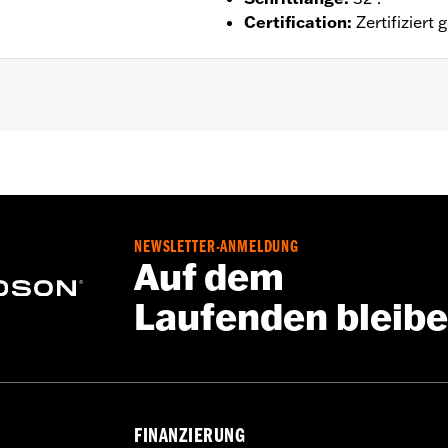
Certification
:
Zertifizier
serdicht
,
Versiegelte NÃ¤hte
,
Einstellbare Taille
,
VerstÃ¤rkt
schilde
,
Einstellbare Laschen
,
Reflektierend
,
Mit Protektor
tie – Alle Details dazu auf
www.h-d.com/warranty
NEWSLETTER-ANMELDUNG
Auf dem
Laufenden bleib
FINANZIERUNG