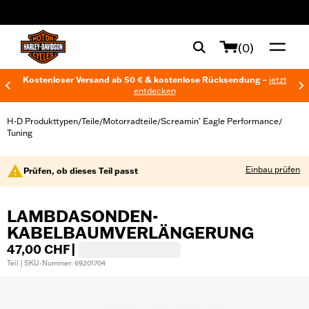
web accessibility
(0)
Kostenloser Versand ab 50 € & kostenlose Rücksendung –
jetzt
entdecken
H-D Produkttypen
Teile
Motorradteile
Screamin’ Eagle Performance
/
/
/
/
Tuning
Einbau prüfen
Prüfen, ob dieses Teil passt
LAMBDASONDEN-
KABELBAUMVERLÄNGERUNG
47,00 CHF
|
Teil | SKU-Nummer: 69201704