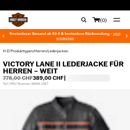
web accessibility
(0)
Kostenloser Versand ab 50 € & kostenlose Rücksendung –
jetzt
entdecken
H-D Produkttypen
Herren
Lederjacken
/
/
VICTORY LANE II LEDERJACKE FÜR
HERREN – WEIT
778,00 CHF
389,00 CHF
|
Teil | SKU-Nummer: 98004-23ET