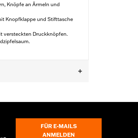
orn, Knöpfe an Ärmeln und
it Knopfklappe und Stifttasche
t versteckten Druckknöpfen.
dzipfelsaum.
zu
FÜR E-MAILS
ANMELDEN