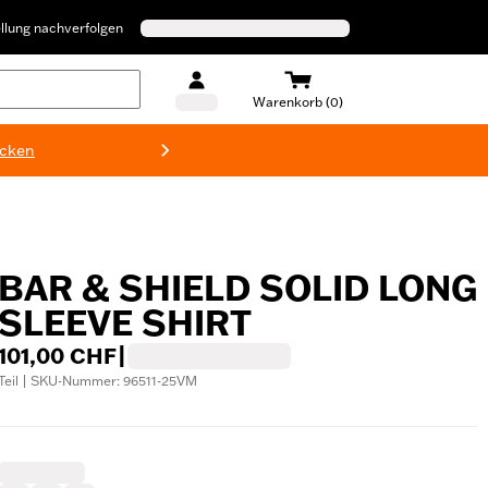
llung nachverfolgen
Warenkorb (0)
ecken
Harley-D
BAR & SHIELD SOLID LONG
SLEEVE SHIRT
101,00 CHF
|
Teil | SKU-Nummer: 96511-25VM