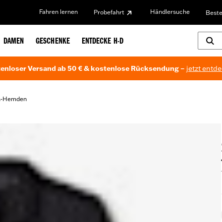
Fahren lernen
Händlersuche
Probefahrt
Beste
DAMEN
GESCHENKE
ENTDECKE H-D
enloser Versand ab 50 € & kostenlose Rücksendung –
jetzt entd
wn-Hemden