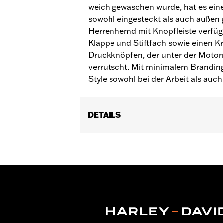
weich gewaschen wurde, hat es ein
sowohl eingesteckt als auch außen g
Herrenhemd mit Knopfleiste verfüg
Klappe und Stiftfach sowie einen K
Druckknöpfen, der unter der Motor
verrutscht. Mit minimalem Branding
Style sowohl bei der Arbeit als auch 
DETAILS
Geschlecht:
Herren
GARANTIE:
2 Jahre beschränkte Gara
Herkunft:
Importiert