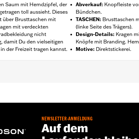
en Saum mit Hemdzipfel, der
Abverkauf
:
Knopfleiste v
etragen toll aussieht. Dieses
Bündchen.
t über Brusttaschen mit
TASCHEN
:
Brusttaschen m
ragen mit verdeckten
(linke Seite des Trägers).
radbekleidung nicht
Design-Details
:
Kragen mi
, damit Du den vielseitigen
Knöpfe mit Branding. Hem
in der Freizeit tragen kannst.
Motive
:
Direktstickerei.
ntie – Auf
www.h-d.com/warranty
findet man alle Details da
NEWSLETTER-ANMELDUNG
Auf dem