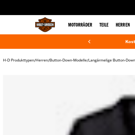
web accessibility
MOTORRÄDER
TEILE
HERREN
Kost
H-D Produkttypen
Herren
Button-Down-Modelle
Langärmelige Button-Do
/
/
/