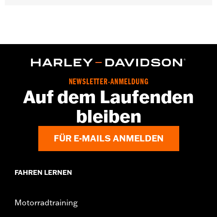
Geschlecht:
Herren
,
Funktionsmerkmale:
100% UV Protection
UVB protection
GARANTIE:
2 Jahre beschränkte Garantie – Auf
www.h-
d.com/warranty
findet man alle Details dazu
Herkunft:
Importiert
NEWSLETTER-ANMELDUNG
Auf dem Laufenden
bleiben
FÜR E-MAILS ANMELDEN
FAHREN LERNEN
Motorradtraining