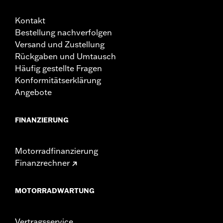
Fahrzeugs erzeugen kann, kann der Stromverbrauch
die Batterie entladen und Schäden am elektrischen
Kontakt
System des Fahrzeugs verursachen. Lass Dich von
Deinem Händler über den Stromverbrauch von
Bestellung nachverfolgen
elektrischem Zubehör beraten.
Versand und Zustellung
Rückgaben und Umtausch
Häufig gestellte Fragen
Konformitätserklärung
Angebote
FINANZIERUNG
Motorradfinanzierung
Finanzrechner
MOTORRADWARTUNG
Vertragsservice