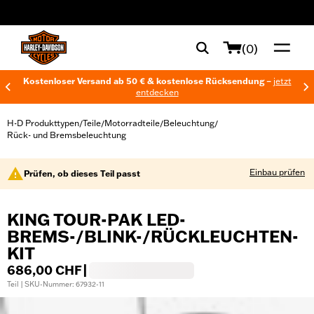
web accessibility
(0)
Kostenloser Versand ab 50 € & kostenlose Rücksendung –
jetzt
entdecken
H-D Produkttypen
Teile
Motorradteile
Beleuchtung
/
/
/
/
Rück- und Bremsbeleuchtung
Einbau prüfen
Prüfen, ob dieses Teil passt
KING TOUR-PAK LED-
BREMS-/BLINK-/RÜCKLEUCHTEN-
KIT
686,00 CHF
|
Teil | SKU-Nummer: 67932-11