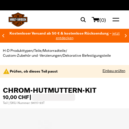
web accessibility
(0)
Kostenloser Versand ab 50 € & kostenlose Rücksendung –
jetzt
entdecken
H-D Produkttypen
Teile
Motorradteile
/
/
/
Custom-Zubehör und -Verzierungen
Dekorative Befestigungsteile
/
Einbau prüfen
Prüfen, ob dieses Teil passt
CHROM-HUTMUTTERN-KIT
10,00 CHF
|
Teil | SKU-Nummer: 94117-93T