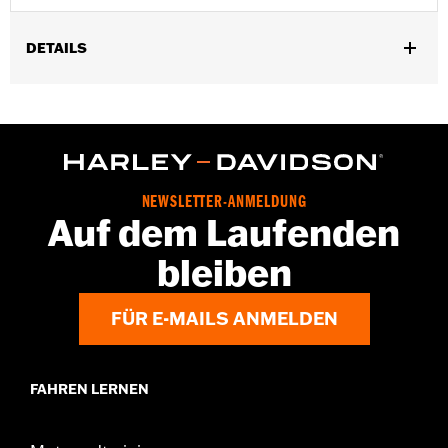
DETAILS
Universell einsetzbar.
In Einheiten erhältlich:
Jeweils
In der Box:
5 verchromte Hutmuttern
GARANTIE:
1 year limited warranty – Go to
www.h-
d.com/warranty
for full details
NEWSLETTER-ANMELDUNG
Auf dem Laufenden
bleiben
FÜR E-MAILS ANMELDEN
FAHREN LERNEN