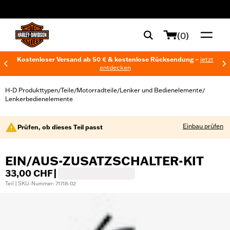
web accessibility
(0)
Kostenloser Versand ab 50 € & kostenlose Rücksendung –
jetzt
entdecken
H-D Produkttypen
Teile
Motorradteile
Lenker und Bedienelemente
/
/
/
/
Lenkerbedienelemente
Einbau prüfen
Prüfen, ob dieses Teil passt
EIN/AUS-ZUSATZSCHALTER-KIT
33,00 CHF
|
Teil | SKU-Nummer: 71718-02