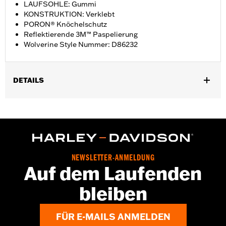
LAUFSOHLE: Gummi
KONSTRUKTION: Verklebt
PORON® Knöchelschutz
Reflektierende 3M™ Paspelierung
Wolverine Style Nummer: D86232
DETAILS
Geschlecht:
Damen
GARANTIE:
Wolverine Worldwide Herstellergarantie – Alle
Details dazu auf
www.h-d.com/warranty
Herkunft:
Importiert
Dimension Description:
SCHAFTHÖHE: 13,3 cm /
NEWSLETTER-ANMELDUNG
ABSATZHÖHE: 2,5 cm
Auf dem Laufenden
bleiben
FÜR E-MAILS ANMELDEN