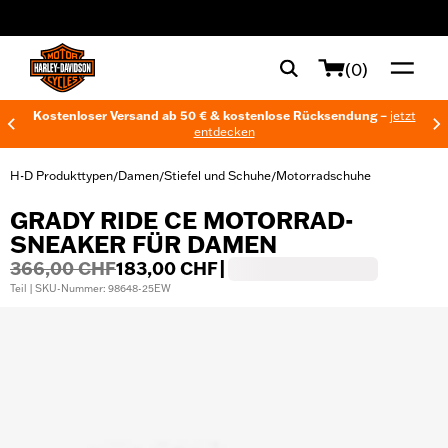
web accessibility
(0)
Kostenloser Versand ab 50 € & kostenlose Rücksendung –
jetzt
entdecken
H-D Produkttypen
Damen
Stiefel und Schuhe
Motorradschuhe
/
/
/
GRADY RIDE CE MOTORRAD-
SNEAKER FÜR DAMEN
366,00 CHF
183,00 CHF
|
Teil | SKU-Nummer: 98648-25EW