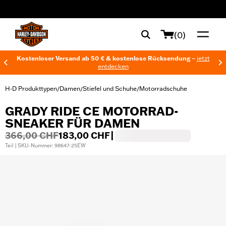
web accessibility
(0)
Kostenloser Versand ab 50 € & kostenlose Rücksendung –
jetzt
entdecken
H-D Produkttypen
Damen
Stiefel und Schuhe
Motorradschuhe
/
/
/
GRADY RIDE CE MOTORRAD-
SNEAKER FÜR DAMEN
366,00 CHF
183,00 CHF
|
Teil | SKU-Nummer: 98647-25EW