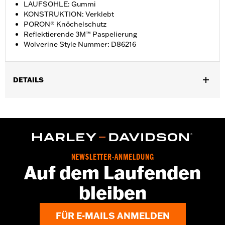
LAUFSOHLE: Gummi
KONSTRUKTION: Verklebt
PORON® Knöchelschutz
Reflektierende 3M™ Paspelierung
Wolverine Style Nummer: D86216
DETAILS
Geschlecht:
Damen
GARANTIE:
Wolverine Worldwide Herstellergarantie – Alle
Details dazu auf
www.h-d.com/warranty
Herkunft:
Importiert
Dimension Description:
SCHAFTHÖHE: 13,3 cm /
NEWSLETTER-ANMELDUNG
ABSATZHÖHE: 2,5 cm
Auf dem Laufenden
bleiben
FÜR E-MAILS ANMELDEN