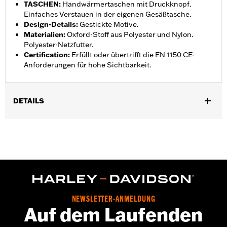
TASCHEN
:
Handwärmertaschen mit Druckknopf.
Einfaches Verstauen in der eigenen Gesäßtasche.
Design-Details
:
Gestickte Motive.
Materialien
:
Oxford-Stoff aus Polyester und Nylon.
Polyester-Netzfutter.
Certification
:
Erfüllt oder übertrifft die EN 1150 CE-
Anforderungen für hohe Sichtbarkeit.
DETAILS
Geschlecht:
Herren
,
,
Funktionsmerkmale:
Einstellbare Taille
Taschen
,
,
Reflektierend
Selbstverpackend
Zwei-Wege-
FrontreiÃŸverschluss
GARANTIE:
2 year limited warranty – Go to
www.h-
d.com/warranty
for full details
Herkunft:
Imported
NEWSLETTER-ANMELDUNG
Auf dem Laufenden