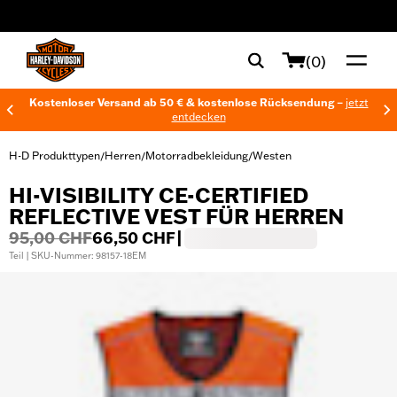
web accessibility
(0)
Kostenloser Versand ab 50 € & kostenlose Rücksendung –
jetzt
entdecken
H-D Produkttypen
Herren
Motorradbekleidung
Westen
/
/
/
HI-VISIBILITY CE-CERTIFIED
REFLECTIVE VEST FÜR HERREN
95,00 CHF
66,50 CHF
|
Teil | SKU-Nummer: 98157-18EM