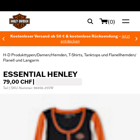
web accessibility
(0)
Kostenloser Versand ab 50 € & kostenlose Rücksendung –
jetzt
entdecken
H-D Produkttypen
Damen
Hemden, T-Shirts, Tanktops und Flanellhemden
/
/
/
Flanell und Langarm
ESSENTIAL HENLEY
79,00 CHF
|
Teil | SKU-Nummer: 96456-25VW