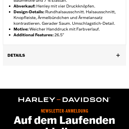
Baumwolle und 7 % Elastan.
Abverkauf
:
Henley mit vier Druckknöpfen.
Design-Details
:
Rundhalsausschnitt. Halsausschnitt,
Knopfleiste, Ärmelbündchen und Ärmelansatz
kontrastieren. Gerader Saum. Umschlagstich-Detail.
Motive
:
Weicher Handdruck mit Farbverlauf.
Additional Features
:
26.5"
DETAILS
Geschlecht:
Damen
GARANTIE:
2 Jahre beschränkte Garantie – Auf
www.h-
d.com/warranty
findet man alle Details dazu
Herkunft:
Importiert
NEWSLETTER-ANMELDUNG
Auf dem Laufenden