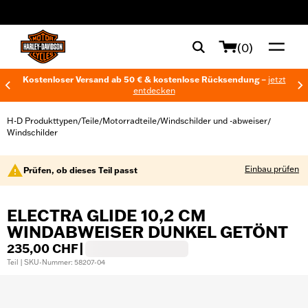
web accessibility
(0)
Kostenloser Versand ab 50 € & kostenlose Rücksendung –
jetzt
entdecken
H-D Produkttypen
Teile
Motorradteile
Windschilder und -abweiser
/
/
/
/
Windschilder
Einbau prüfen
Prüfen, ob dieses Teil passt
ELECTRA GLIDE 10,2 CM
WINDABWEISER DUNKEL GETÖNT
235,00 CHF
|
Teil | SKU-Nummer: 58207-04