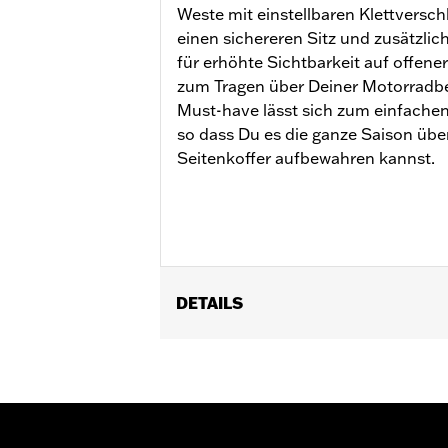
Weste mit einstellbaren Klettversch
einen sichereren Sitz und zusätzlic
für erhöhte Sichtbarkeit auf offener
zum Tragen über Deiner Motorradbe
Must-have lässt sich zum einfache
so dass Du es die ganze Saison über
Seitenkoffer aufbewahren kannst.
DETAILS
Geschlecht:
Herren
Funktionsmerkmale:
Reflektierend
,
GARANTIE:
2 Jahre beschränkte Gara
Jacket Style:
Vest
Technology:
Reflective