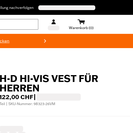
llung nachverfolgen
Warenkorb (0)
ecken
Harley-D
H-D HI-VIS VEST FÜR
HERREN
122,00 CHF
|
Teil | SKU-Nummer: 98323-26VM