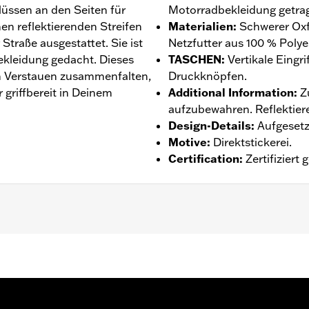
lüssen an den Seiten für
Motorradbekleidung getra
hen reflektierenden Streifen
Materialien
:
Schwerer Oxf
 Straße ausgestattet. Sie ist
Netzfutter aus 100 % Polye
kleidung gedacht. Dieses
TASCHEN
:
Vertikale Eingr
n Verstauen zusammenfalten,
Druckknöpfen.
 griffbereit in Deinem
Additional Information
:
Z
aufzubewahren. Reflektier
Design-Details
:
Aufgesetzt
Motive
:
Direktstickerei.
Certification
:
Zertifizier
Einstellbar
,
Taschen
ntie – Auf
www.h-d.com/warranty
findet man alle Details