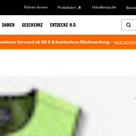
Fahren lernen
Händlersuche
Probefahrt
Beste
DAMEN
GESCHENKE
ENTDECKE H-D
enloser Versand ab 50 € & kostenlose Rücksendung –
jetzt entd