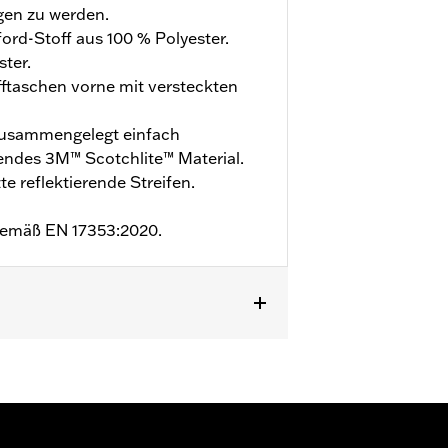
gen zu werden.
ord-Stoff aus 100 % Polyester.
ster.
ifftaschen vorne mit versteckten
usammengelegt einfach
endes 3M™ Scotchlite™ Material.
e reflektierende Streifen.
t gemäß EN 17353:2020.