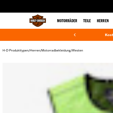
web accessibility
MOTORRÄDER
TEILE
HERREN
Kost
H-D Produkttypen
Herren
Motorradbekleidung
Westen
/
/
/