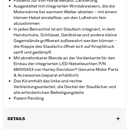
Passend zur Iron Horse Metallic Lackierung
Ausgestattet mit integrierten Windabweisern, die die
Motorwärme bei warmem Wetter ableiten – mit einem
kleinen Hebel einstellbar, um den Luftstrom fein
abzustimmen
In jedes Beinschild ist ein Staufach integriert, in dem
Handschuhe, Schlüssel, Geldbörse und andere kleine
Gegenstände griffbereit aufbewahrt werden können –
die Klappe des Staufachs öffnet sich auf Knopfdruck
sanft und gedämpft
Mit abnehmbarer Blende an der Vorderkante für den
Einbau der integrierten LED-Nebelleuchten P/N
68000453 von Harley-Davidson® Genuine Motor Parts
& Accessories (separat erhältlich)
Das Kit enthält das linke und rechte
Verkleidungsunterteil, die Deckel der Staufächer und
alle erforderlichen Befestigungsteile
Patent Pending
DETAILS