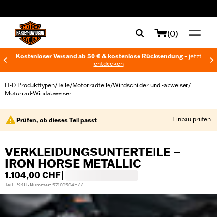
web accessibility
(0)
Kostenloser Versand ab 50 € & kostenlose Rücksendung –
jetzt
entdecken
H-D Produkttypen
Teile
Motorradteile
Windschilder und -abweiser
/
/
/
/
Motorrad-Windabweiser
Einbau prüfen
Prüfen, ob dieses Teil passt
VERKLEIDUNGSUNTERTEILE –
IRON HORSE METALLIC
1.104,00 CHF
|
Teil | SKU-Nummer: 57100504EZZ