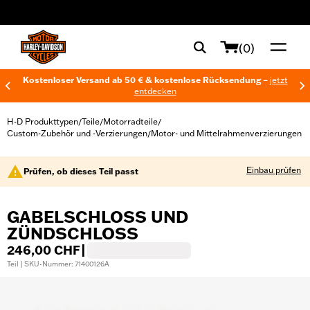
web accessibility
(0)
Kostenloser Versand ab 50 € & kostenlose Rücksendung –
jetzt
entdecken
H-D Produkttypen
Teile
Motorradteile
/
/
/
Custom-Zubehör und -Verzierungen
Motor- und Mittelrahmenverzierungen
/
Einbau prüfen
Prüfen, ob dieses Teil passt
GABELSCHLOSS UND
ZÜNDSCHLOSS
246,00 CHF
|
Teil | SKU-Nummer: 71400126A