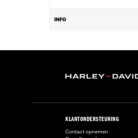
INFO
Past op '96-'03 XL, '96-'17 Dyna® (beh
modellen uitgerust met hydraulische 
Installatie-instructies
Per stuk verkocht:
Twee
In de doos:
Hendels voor links en rech
KLANTONDERSTEUNING
Contact opnemen