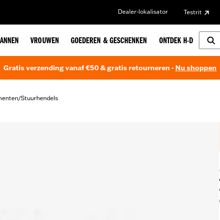
Dealer-lokalisator
Testrit
ANNEN
VROUWEN
GOEDEREN & GESCHENKEN
ONTDEK H-D
Gratis verzending vanaf €50 & gratis retourneren -
Nu shoppen
menten
Stuurhendels
/