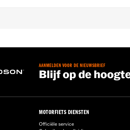
alve '16-'17 FXDLS), '96-14 Softail® en '96-'07 Touring mode
koppeling.
ts, 1 deksel, pakking, sticker en schroeven
AANMELDEN VOOR DE NIEUWSBRIEF
Blijf op de hoogt
MOTORFIETS DIENSTEN
Officiële service