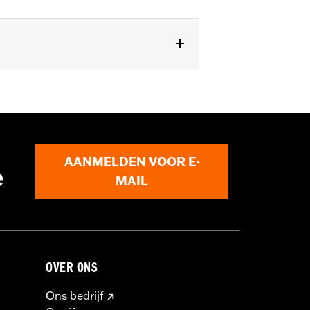
llen. Past niet op Police-modellen of
AANMELDEN VOOR E-
e
MAIL
OVER ONS
Ons bedrijf