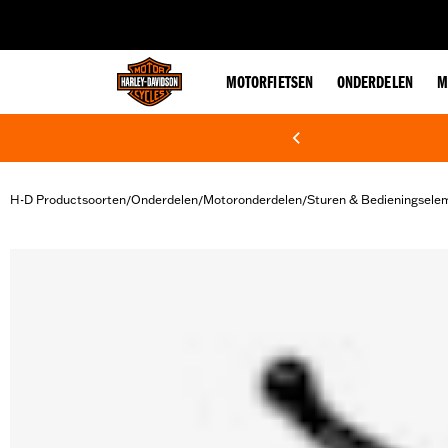
web accessibility
MOTORFIETSEN
ONDERDELEN
M
H-D Productsoorten
Onderdelen
Motoronderdelen
Sturen & Bedieningsele
/
/
/