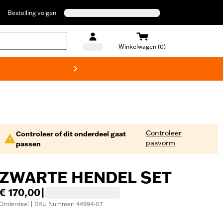
Bestelling volgen
Winkelwagen (0)
Harley
Controleer
Controleer of dit onderdeel gaat
pasvorm
passen
ZWARTE HENDEL SET
€ 170,00
|
Onderdeel | SKU Nummer: 44994-07