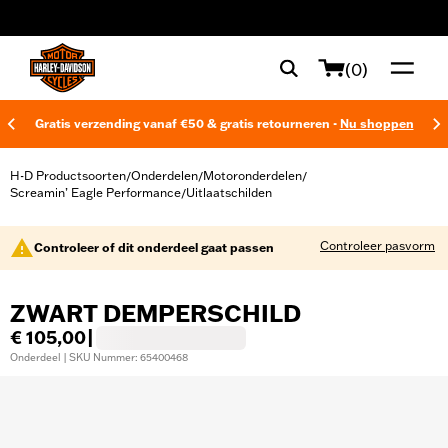
web accessibility
(0)
Gratis verzending vanaf €50 & gratis retourneren -
Nu shoppen
H-D Productsoorten
Onderdelen
Motoronderdelen
/
/
/
Screamin’ Eagle Performance
Uitlaatschilden
/
Controleer pasvorm
Controleer of dit onderdeel gaat passen
ZWART DEMPERSCHILD
€ 105,00
|
Onderdeel | SKU Nummer: 65400468