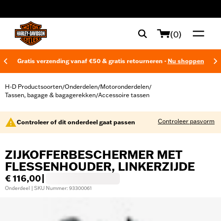
web accessibility
(0)
Gratis verzending vanaf €50 & gratis retourneren -
Nu shoppen
H-D Productsoorten
Onderdelen
Motoronderdelen
/
/
/
Tassen, bagage & bagagerekken
Accessoire tassen
/
Controleer pasvorm
Controleer of dit onderdeel gaat passen
ZIJKOFFERBESCHERMER MET
FLESSENHOUDER, LINKERZIJDE
€ 116,00
|
Onderdeel | SKU Nummer: 93300061