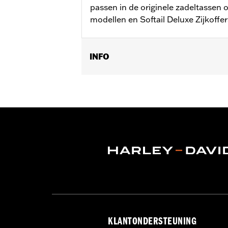
passen in de originele zadeltassen 
modellen en Softail Deluxe Zijkoffe
INFO
Past op '18-later FLHC en FLHCS mode
Zijkoffers P/N 90201558.
Waterafstotend:
Ja
Per stuk verkocht:
Twee
In de doos:
Travel-Paks, links en rech
KLANTONDERSTEUNING