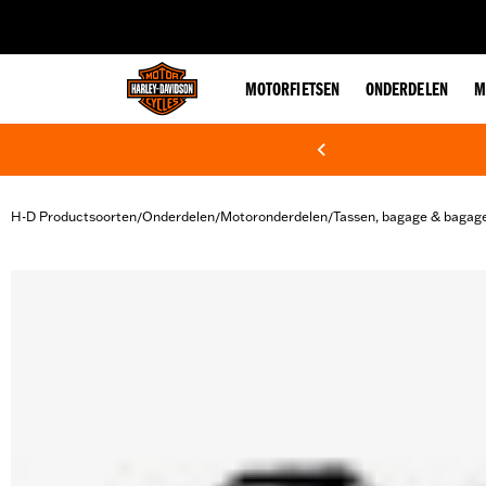
web accessibility
MOTORFIETSEN
ONDERDELEN
M
H-D Productsoorten
Onderdelen
Motoronderdelen
Tassen, bagage & bagag
/
/
/