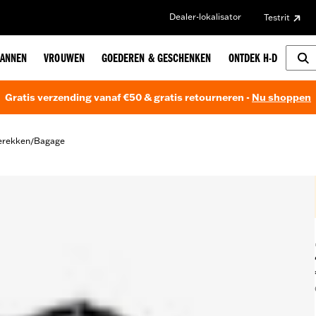
Dealer-lokalisator
Testrit
ANNEN
VROUWEN
GOEDEREN & GESCHENKEN
ONTDEK H-D
Gratis verzending vanaf €50 & gratis retourneren -
Nu shoppen
erekken
Bagage
/