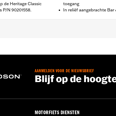
op de Heritage Classic
toegang
rs P/N 90201558.
In reliëf aangebrachte Bar 
llen met originele zadeltassen. Past ook op FLDE modellen
ts
AANMELDEN VOOR DE NIEUWSBRIEF
Blijf op de hoogt
MOTORFIETS DIENSTEN