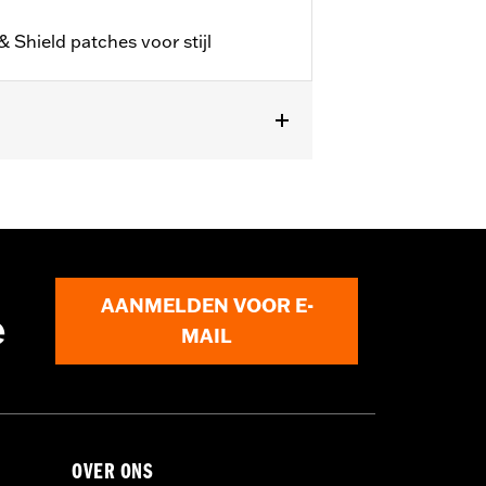
& Shield patches voor stijl
 uitgerust met Softail® Deluxe
AANMELDEN VOOR E-
e
MAIL
OVER ONS