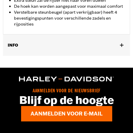
Extra steun zal de rijder niet naar voren duwen
De hoek kan worden aangepast voor maximaal comfort
Verstelbare steunbeugel (apart verkrijgbaar) heeft 4
bevestigingspunten voor verschillende zadels en
rijposities
INFO
Past op '88-later Touring (behalve '23-later FLHFB en '25-later
FLTRXRRSE) en Trike-modellen (behalve '21-later FLH)
uitgerust met een gesleufd eendelig zadel. Installatie vereist
afzonderlijke aankoop van modelspecifieke Rider Backrest
bevestigingsmaterialen.
Installatie-instructies
AANMELDEN VOOR DE NIEUWSBRIEF
Blijf op de hoogte
Verstelbaar:
Ja
Rijhouding:
Bestuurder
Apart verkocht:
Rijderrugsteun bevestigingsset,
AANMELDEN VOOR E-MAIL
modelafhankelijk
Hoogte:
7 Inches
Per stuk verkocht:
Elk