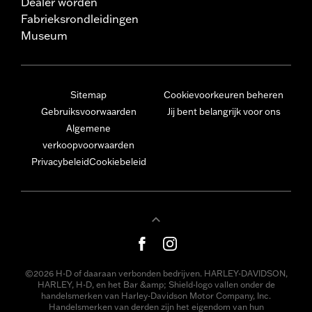
Dealer worden
Fabrieksrondleidingen
Museum
Sitemap
Cookievoorkeuren beheren
Gebruiksvoorwaarden
Jij bent belangrijk voor ons
Algemene
verkoopvoorwaarden
Privacybeleid
Cookiebeleid
©2026 H-D of daaraan verbonden bedrijven. HARLEY-DAVIDSON,
HARLEY, H-D, en het Bar &amp; Shield-logo vallen onder de
handelsmerken van Harley-Davidson Motor Company, Inc.
Handelsmerken van derden zijn het eigendom van hun