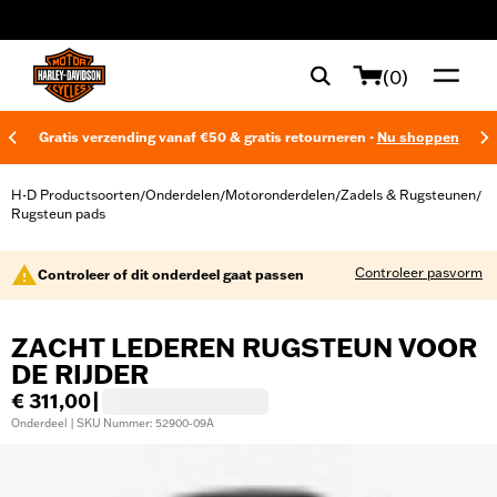
web accessibility
(0)
Gratis verzending vanaf €50 & gratis retourneren -
Nu shoppen
H-D Productsoorten
Onderdelen
Motoronderdelen
Zadels & Rugsteunen
/
/
/
/
Rugsteun pads
Controleer pasvorm
Controleer of dit onderdeel gaat passen
ZACHT LEDEREN RUGSTEUN VOOR
DE RIJDER
€ 311,00
|
Onderdeel | SKU Nummer: 52900-09A