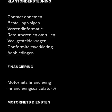
KLANTONDERSTEUNING
Materiaalhoogte maateenheid:
Inches
Materiaal:
Leder
Contact opnemen
Wijdte:
11.75 Inches
Bestelling volgen
In de doos:
Complete rugleuningset voor rijder
Verzendinformatie
Materiaalbreedte maateenheid:
Inches
Retourneren en omruilen
Veel gestelde vragen
Conformiteitsverklaring
Aanbiedingen
FINANCIERING
Motorfiets financiering
Financieringscalculator
MOTORFIETS DIENSTEN