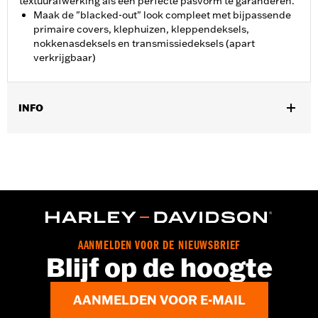
textuurafwerking als een perfecte pasvorm te garanderen.
Maak de "blacked-out" look compleet met bijpassende
primaire covers, klephuizen, kleppendeksels,
nokkenasdeksels en transmissiedeksels (apart
verkrijgbaar)
INFO
Past op '99-'17 Dyna®, '00-'17 Softail® en '99-'16 Touring en Trike
modellen.
Per stuk verkocht:
Elk
In de doos:
Kleppendeksel, zonder toebehoren
GARANTIE:
,,,,,,,,,,,,,,,,,,,,,,,,,,,,,,,,,,,,,,,,,,,,,,,,,,,,,,,,,,,,,,,
NOTITIES:
Bij het verwijderen en installeren van
kleppendeksels moeten misschien nieuwe pakkingen
AANMELDEN VOOR DE NIEUWSBRIEF
worden geplaatst. Vraag je dealer om informatie.
Blijf op de hoogte
AANMELDEN VOOR E-MAIL