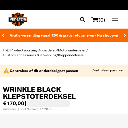
web accessibility
(0)
Gratis verzending vanaf €50 & gratis retourneren -
Nu shoppen
H-D Productsoorten
Onderdelen
Motoronderdelen
/
/
/
Custom accessoires & Afwerking
Kleppendeksels
/
Controleer pasvorm
Controleer of dit onderdeel gaat passen
WRINKLE BLACK
KLEPSTOTERDEKSEL
€ 170,00
|
Onderdeel | SKU Nummer: 17620-99