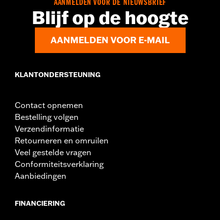
AANMELDEN VOOR DE NIEUWSBRIEF
d.com/warranty
voor meer informatie
Blijf op de hoogte
Herkomst:
Geïmporteerd
AANMELDEN VOOR E-MAIL
KLANTONDERSTEUNING
Contact opnemen
Bestelling volgen
Verzendinformatie
Retourneren en omruilen
Veel gestelde vragen
Conformiteitsverklaring
Aanbiedingen
FINANCIERING