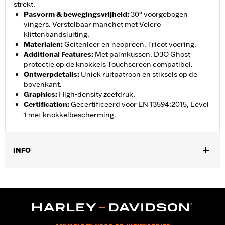
strekt.
Pasvorm & bewegingsvrijheid
:
30° voorgebogen
vingers. Verstelbaar manchet met Velcro
klittenbandsluiting.
Materialen
:
Geitenleer en neopreen. Tricot voering.
Additional Features
:
Met palmkussen. D3O Ghost
protectie op de knokkels Touchscreen compatibel.
Ontwerpdetails
:
Uniek ruitpatroon en stiksels op de
bovenkant.
Graphics
:
High-density zeefdruk.
Certification
:
Gecertificeerd voor EN 13594:2015, Level
1 met knokkelbescherming.
INFO
Geslacht:
Vrouwen
Collectie:
Willie G. Skull
,
,
Functionele features:
Voorgevormde vingers
Gevoerd
,
Lichaamsprotectoren inbegrepen
Touchscreen compatibel
GARANTIE:
2 jaar beperkte garantie – Ga naar
www.h-