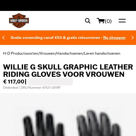
web accessibility
(0)
Gratis verzending vanaf €50 & gratis retourneren -
Nu shoppen
H-D Productsoorten
Vrouwen
Handschoenen
Leren handschoenen
/
/
/
WILLIE G SKULL GRAPHIC LEATHER
RIDING GLOVES VOOR VROUWEN
€ 117,00
|
Onderdeel | SKU Nummer: 97127-25VW