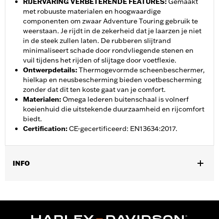
RIJERVARING VERBETERENDE FEATURES
:
Gemaakt
met robuuste materialen en hoogwaardige
componenten om zwaar Adventure Touring gebruik te
weerstaan. Je rijdt in de zekerheid dat je laarzen je niet
in de steek zullen laten. De rubberen slijtrand
minimaliseert schade door rondvliegende stenen en
vuil tijdens het rijden of slijtage door voetflexie.
Ontwerpdetails
:
Thermogevormde scheenbeschermer,
hielkap en neusbescherming bieden voetbescherming
zonder dat dit ten koste gaat van je comfort.
Materialen
:
Omega lederen buitenschaal is volnerf
koeienhuid die uitstekende duurzaamheid en rijcomfort
biedt.
Certification
:
CE-gecertificeerd: EN13634:2017.
INFO
Geslacht:
Vrouwen
Collectie:
Genuine Motorclothes
,
Functionele features:
Waterdicht
Luchtdoorlatend