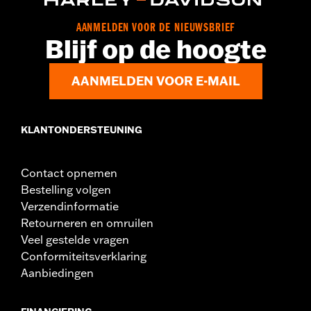
GARANTIE:
REV’IT! fabrieksgarantie – Ga naar
www.h-
d.com/warranty
voor meer info
AANMELDEN VOOR DE NIEUWSBRIEF
Herkomst:
Geïmporteerd
Blijf op de hoogte
AANMELDEN VOOR E-MAIL
KLANTONDERSTEUNING
Contact opnemen
Bestelling volgen
Verzendinformatie
Retourneren en omruilen
Veel gestelde vragen
Conformiteitsverklaring
Aanbiedingen