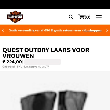
web accessibility
(0)
Gratis verzending vanaf €50 & gratis retourneren -
Nu shoppen
QUEST OUTDRY LAARS VOOR
VROUWEN
€ 224,00
|
Onderdeel | SKU Nummer: 98152-21VW