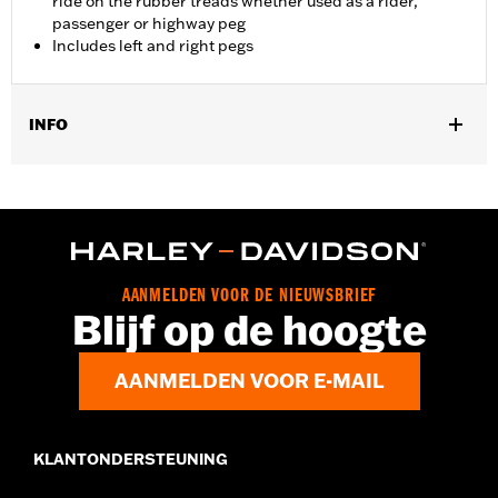
ride on the rubber treads whether used as a rider,
passenger or highway peg
Includes left and right pegs
INFO
Past op '18-later FLSB-, FXBB-, FXBBS-, FXBR-, FXBRS-, FXLR-,
FXLRS-, FXLRST- en FXST-modellen. Past ook op ’18–’24 FLDE-,
FLHC-, FLHCS-, FLSL-, FLFB- en FLFBS-modellen die zijn
uitgerust met de Board-To-Peg Conversion Kit P/N 50501640, en
op ’09–’25 Touring-modellen (behalve ’23–’25 FLHXSE en
FLTRXSE, ’24–’25 FLHX, FLTRX en FLTRXSTSE en ’25 FLHXU en
AANMELDEN VOOR DE NIEUWSBRIEF
FLTRXRRSE) die zijn uitgerust met de Board-To-Peg Conversion
Blijf op de hoogte
Kit P/N 50501642.
Installatie-instructies
AANMELDEN VOOR E-MAIL
Collectie:
Willie G. Skull
Per stuk verkocht:
Twee
In de doos:
Voetsteunen links en rechts, montage-instructies
KLANTONDERSTEUNING