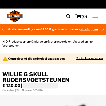
web accessibility
(0)
Gratis verzending vanaf €50 & gratis retourneren -
Nu shoppen
H-D Productsoorten
Onderdelen
Motoronderdelen
Voetbediening
/
/
/
/
Voetsteunen
Controleer pasvorm
Controleer of dit onderdeel gaat passen
WILLIE G SKULL
RIJDERSVOETSTEUNEN
€ 120,00
|
Onderdeel | SKU Nummer: 50501281