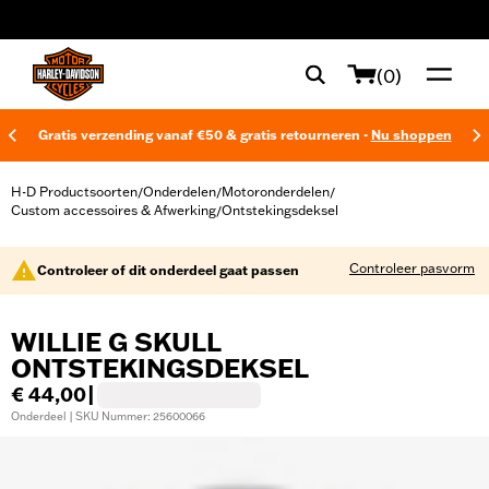
web accessibility
(0)
Gratis verzending vanaf €50 & gratis retourneren -
Nu shoppen
H-D Productsoorten
Onderdelen
Motoronderdelen
/
/
/
Custom accessoires & Afwerking
Ontstekingsdeksel
/
Controleer pasvorm
Controleer of dit onderdeel gaat passen
WILLIE G SKULL
ONTSTEKINGSDEKSEL
€ 44,00
|
Onderdeel | SKU Nummer: 25600066