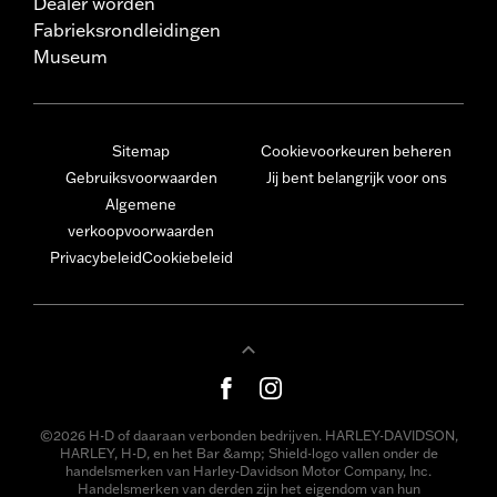
Dealer worden
Fabrieksrondleidingen
Museum
Sitemap
Cookievoorkeuren beheren
Gebruiksvoorwaarden
Jij bent belangrijk voor ons
Algemene
verkoopvoorwaarden
Privacybeleid
Cookiebeleid
©2026 H-D of daaraan verbonden bedrijven. HARLEY-DAVIDSON,
HARLEY, H-D, en het Bar &amp; Shield-logo vallen onder de
handelsmerken van Harley-Davidson Motor Company, Inc.
Handelsmerken van derden zijn het eigendom van hun