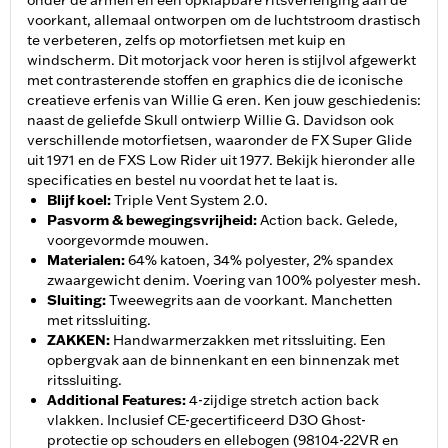
onder de armen en een opklapbare ritsverlenging aan de
voorkant, allemaal ontworpen om de luchtstroom drastisch
te verbeteren, zelfs op motorfietsen met kuip en
windscherm. Dit motorjack voor heren is stijlvol afgewerkt
met contrasterende stoffen en graphics die de iconische
creatieve erfenis van Willie G eren. Ken jouw geschiedenis:
naast de geliefde Skull ontwierp Willie G. Davidson ook
verschillende motorfietsen, waaronder de FX Super Glide
uit 1971 en de FXS Low Rider uit 1977. Bekijk hieronder alle
specificaties en bestel nu voordat het te laat is.
Blijf koel
:
Triple Vent System 2.0.
Pasvorm & bewegingsvrijheid
:
Action back. Gelede,
voorgevormde mouwen.
Materialen
:
64% katoen, 34% polyester, 2% spandex
zwaargewicht denim. Voering van 100% polyester mesh.
Sluiting
:
Tweewegrits aan de voorkant. Manchetten
met ritssluiting.
ZAKKEN
:
Handwarmerzakken met ritssluiting. Een
opbergvak aan de binnenkant en een binnenzak met
ritssluiting.
Additional Features
:
4-zijdige stretch action back
vlakken. Inclusief CE-gecertificeerd D3O Ghost-
protectie op schouders en ellebogen (98104-22VR en