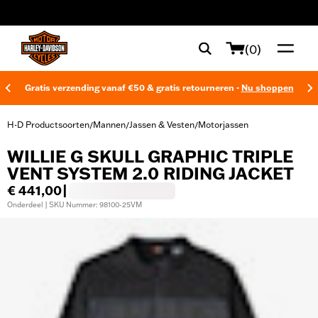
web accessibility
(0)
Gratis verzending vanaf €50 & gratis retourneren -
Nu shoppen
H-D Productsoorten
Mannen
Jassen & Vesten
Motorjassen
/
/
/
WILLIE G SKULL GRAPHIC TRIPLE
VENT SYSTEM 2.0 RIDING JACKET
€ 441,00
|
Onderdeel | SKU Nummer: 98100-25VM