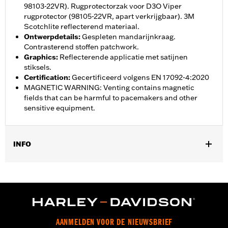
98103-22VR). Rugprotectorzak voor D3O Viper
rugprotector (98105-22VR, apart verkrijgbaar). 3M
Scotchlite reflecterend materiaal.
Ontwerpdetails
:
Gespleten mandarijnkraag.
Contrasterend stoffen patchwork.
Graphics
:
Reflecterende applicatie met satijnen
stiksels.
Certification
:
Gecertificeerd volgens EN 17092-4:2020
MAGNETIC WARNING: Venting contains magnetic
fields that can be harmful to pacemakers and other
sensitive equipment.
INFO
Geslacht:
Mannen
Collectie:
Willie G. Skull
,
,
Functionele features:
Geventileerd
Action back - Basic
,
,
Tweeweg rits op voorzijde
Ritszakken
Lichaamsprotectoren
,
,
inbegrepen
Bodyprotectorzakken
Reflecterend
AANMELDEN VOOR DE NIEUWSBRIEF