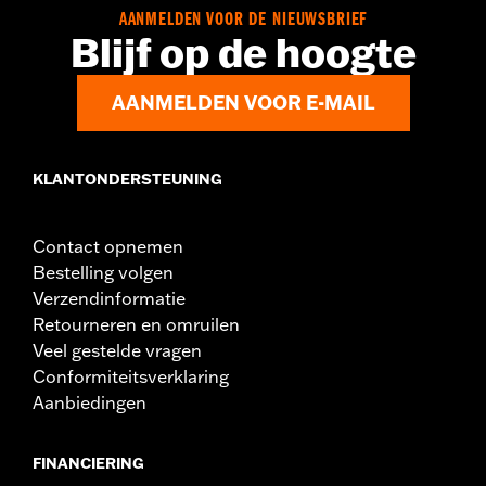
In de doos:
Medaillon
AANMELDEN VOOR DE NIEUWSBRIEF
GARANTIE:
2 jaar beperkte garantie - Ga naar
www.h-
Blijf op de hoogte
d.com/warranty
voor meer info
AANMELDEN VOOR E-MAIL
KLANTONDERSTEUNING
Contact opnemen
Bestelling volgen
Verzendinformatie
Retourneren en omruilen
Veel gestelde vragen
Conformiteitsverklaring
Aanbiedingen
FINANCIERING