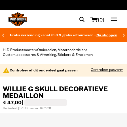
web accessibility
(0)
Gratis verzending vanaf €50 & gratis retourneren -
Nu shoppen
H-D Productsoorten
Onderdelen
Motoronderdelen
/
/
/
Custom accessoires & Afwerking
Stickers & Emblemen
/
Controleer pasvorm
Controleer of dit onderdeel gaat passen
WILLIE G SKULL DECORATIEVE
MEDAILLON
€ 47,00
|
Onderdeel | SKU Nummer: 14101831