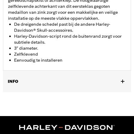
gereedschapskist of achterklep. De hoogwaardige
zelfklevende achterkant van dit eersteklas gegoten
medaillon van zink zorgt voor een makkelijke en veilige
installatie op de meeste vlakke oppervlakken.
De dreigende schedel past bij de andere Harley-
Davidson® Skull-accessoires.
Harley-Davidson-script rond de buitenrand zorgt voor
subtiele details.
3" diameter.
Zelfklevend
Eenvoudig te installeren
INFO
Ideaal voor gebruik op sissybar-staanders in plaatstijl en
accudeksels. De zelfklevende achterkant van deze
hoogwaardige gegoten emblemen maken eenvoudige installatie
op de meeste vlakke oppervlakken mogelijk.
Diameter:
3.0
Per stuk verkocht:
Elk