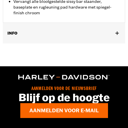
Vervangt alle blootgestelde sissy bar staander,
baseplate en rugleuning pad hardware met spiegel-
finish chroom
INFO
Past op '02-'11 VRSC™ modellen (behalve VRSCF) voorzien van
Spatbordbodemplaat en Sissy Bar staander.
Installatie-instructies
Per stuk verkocht:
Elk
In de doos:
Chromen bolkopschroeven
AANMELDEN VOOR DE NIEUWSBRIEF
Blijf op de hoogte
AANMELDEN VOOR E-MAIL