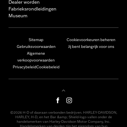
Dealer worden
Fabrieksrondleidingen
Museum
Sitemap
Cookievoorkeuren beheren
Gebruiksvoorwaarden
Jij bent belangrijk voor ons
Algemene
verkoopvoorwaarden
Privacybeleid
Cookiebeleid
©2026 H-D of daaraan verbonden bedrijven. HARLEY-DAVIDSON,
HARLEY, H-D, en het Bar &amp; Shield-logo vallen onder de
handelsmerken van Harley-Davidson Motor Company, Inc.
Handelsmerken van derden zijn het eigendom van hun