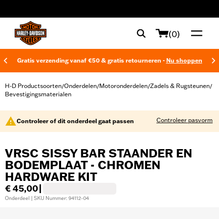
web accessibility
(0)
Gratis verzending vanaf €50 & gratis retourneren -
Nu shoppen
H-D Productsoorten
Onderdelen
Motoronderdelen
Zadels & Rugsteunen
/
/
/
/
Bevestigingsmaterialen
Controleer pasvorm
Controleer of dit onderdeel gaat passen
VRSC SISSY BAR STAANDER EN
BODEMPLAAT - CHROMEN
HARDWARE KIT
€ 45,00
|
Onderdeel | SKU Nummer: 94112-04