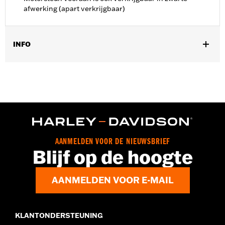
afwerking (apart verkrijgbaar)
INFO
Past op '09-later Touring (behalve '25-later FLTRXRRSE)
modellen.
Per stuk verkocht:
Elk
In de doos:
Alleen motorsteun voorste cilinder
GARANTIE:
,,,,,,,,,,,,,,,,,,,,,,,,,,,,,,,,,,,,,,,,,,,,,,,,,,,,,,,,,,,,,,,,,,,
AANMELDEN VOOR DE NIEUWSBRIEF
Blijf op de hoogte
AANMELDEN VOOR E-MAIL
KLANTONDERSTEUNING