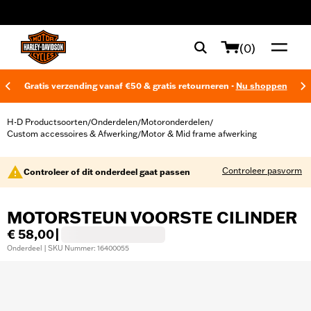
web accessibility
(0)
Gratis verzending vanaf €50 & gratis retourneren -
Nu shoppen
H-D Productsoorten
Onderdelen
Motoronderdelen
/
/
/
Custom accessoires & Afwerking
Motor & Mid frame afwerking
/
Controleer pasvorm
Controleer of dit onderdeel gaat passen
MOTORSTEUN VOORSTE CILINDER
€ 58,00
|
Onderdeel | SKU Nummer: 16400055