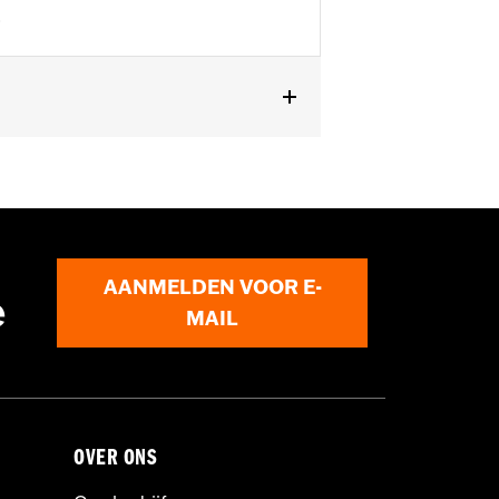
.
dellen, ’08–’17 Dyna-modellen, ’07-
Aus en FXSTD) en ’08–’25 Touring-
r FLHXU en FLTRXRRSE) en ’08–’25
BRS en FXLR modellen is de aparte
S, '19-later FXDRS en '18-later FXFB
AANMELDEN VOOR E-
e
MAIL
terset met eendelige achterplaat, top-
OVER ONS