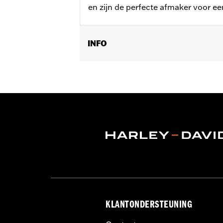
en zijn de perfecte afmaker voor ee
INFO
Past op ’02–’11 VRSC-modellen (behal
later Softail-modellen (behalve Spr
modellen (behalve ’23-later FLHXSE,
Trike-modellen. Voor '18-later FLDE
aanschaf van een Vooras Adapterset P
en FXFBS modellen is aparte aanscha
Installatie-instructies
Per stuk verkocht:
Twee
Materiaal:
Big-bore cilinders, big-bor
end pakkingset en heavy-duty koppel
In de doos:
Bevestigingsmateriaal en s
KLANTONDERSTEUNING