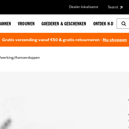
Dealer-lokalisator
Testrit
ANNEN
VROUWEN
GOEDEREN & GESCHENKEN
ONTDEK H-D
Gratis verzending vanaf €50 & gratis retourneren -
Nu shoppen
fwerking
Asmoerdoppen
/