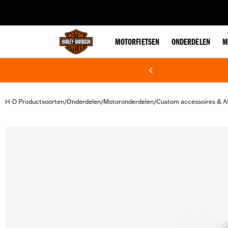
web accessibility
MOTORFIETSEN
ONDERDELEN
M
H-D Productsoorten
Onderdelen
Motoronderdelen
Custom accessoires & A
/
/
/