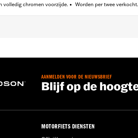
n volledig chromen voorzijde.
Worden per twee verkocht
ve VRSCF en VRSCR), ’15-later XG-modellen, ’08-later XL-mo
inger, FLSTNSE, FXCW, FXCWC, FXSB, FXSBSE, FXSE, FXST-
 FLTRXSE, ’24-later FLHX, FLTRX, FLTRXSTSE en ’25-late
, FLFB, FLFBS, FLHC, FLHCS, FLSB, FLSL, FXBB, FXBR, FX
/N 43000090 vereist. Voor '22-later FXLRST, '20-later FXLR
AANMELDEN VOOR DE NIEUWSBRIEF
f van een Vooras-adapterset P/N 43000159 vereist.
Blijf op de hoogt
e flat-top zuigers en ringen, SE-255 nokken, stage I luchtfil
ingsveer
leutel voor eenvoudige installatie
MOTORFIETS DIENSTEN