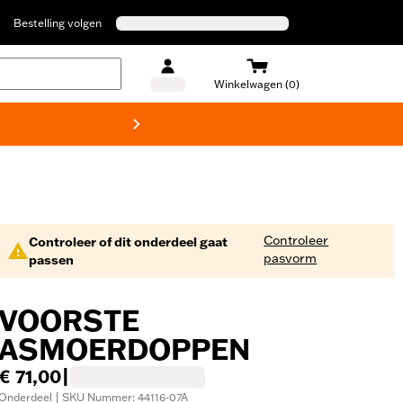
Bestelling volgen
Winkelwagen (0)
Harley
Controleer
Controleer of dit onderdeel gaat
pasvorm
passen
VOORSTE
ASMOERDOPPEN
€ 71,00
|
Onderdeel | SKU Nummer: 44116-07A