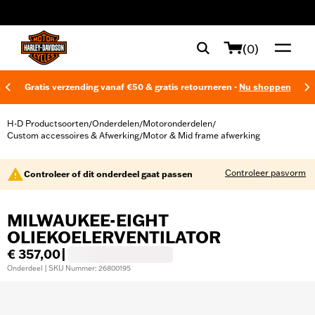
web accessibility
(0)
Gratis verzending vanaf €50 & gratis retourneren -
Nu shoppen
H-D Productsoorten
Onderdelen
Motoronderdelen
/
/
/
Custom accessoires & Afwerking
Motor & Mid frame afwerking
/
Controleer pasvorm
Controleer of dit onderdeel gaat passen
MILWAUKEE-EIGHT
OLIEKOELERVENTILATOR
€ 357,00
|
Onderdeel | SKU Nummer: 26800195