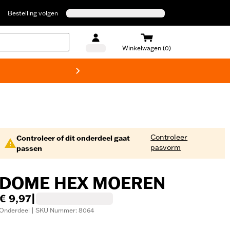
Bestelling volgen
Winkelwagen (0)
Harley
Controleer
Controleer of dit onderdeel gaat
pasvorm
passen
DOME HEX MOEREN
€ 9,97
|
Onderdeel | SKU Nummer: 8064