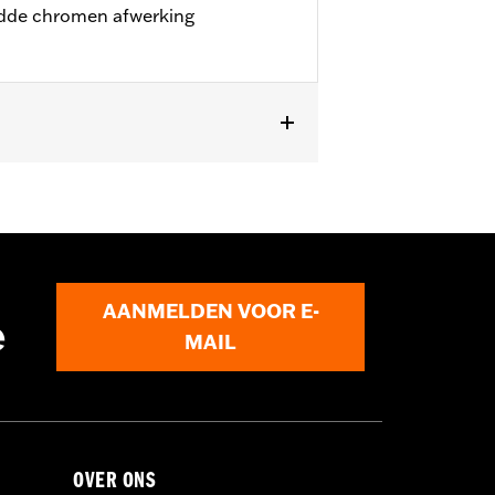
adde chromen afwerking
AANMELDEN VOOR E-
e
MAIL
OVER ONS