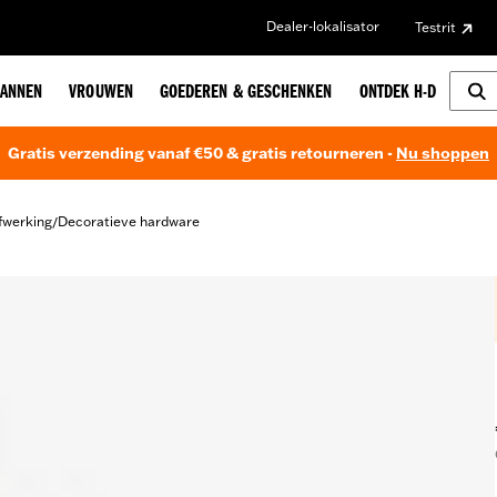
Dealer-lokalisator
Testrit
ANNEN
VROUWEN
GOEDEREN & GESCHENKEN
ONTDEK H-D
Gratis verzending vanaf €50 & gratis retourneren -
Nu shoppen
fwerking
Decoratieve hardware
/