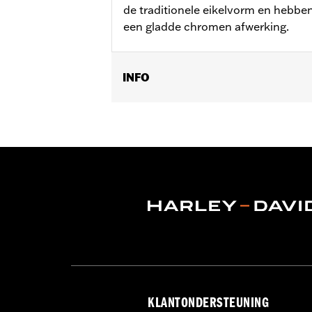
de traditionele eikelvorm en hebbe
een gladde chromen afwerking.
INFO
Per stuk verkocht:
Elk
In de doos:
10 verchroomde dopmoe
KLANTONDERSTEUNING