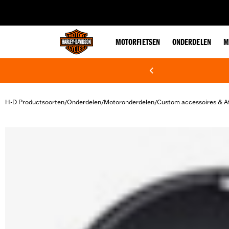
web accessibility
MOTORFIETSEN
ONDERDELEN
M
H-D Productsoorten
Onderdelen
Motoronderdelen
Custom accessoires & A
/
/
/