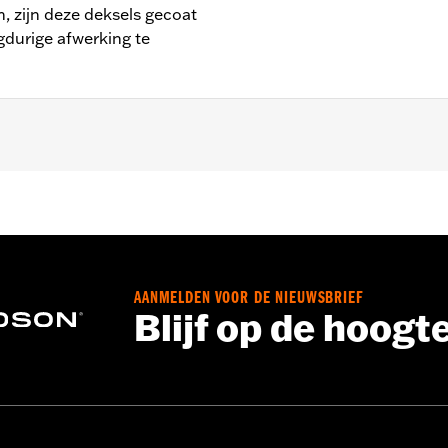
, zijn deze deksels gecoat
gdurige afwerking te
(behalve FLSB) en ’07-'15 Touring en Trike (behalve FLHTCUL
uitenste primaire deksel P/N 25700385 of 25700438).
,,,,,,,,,,,,,,,,,
AANMELDEN VOOR DE NIEUWSBRIEF
talleren van kleppendeksels moeten misschien nieuwe pakkin
Blijf op de hoogt