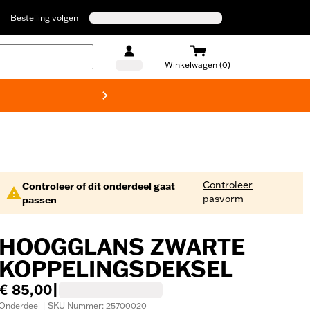
Bestelling volgen
Winkelwagen (0)
Harley
Controleer
Controleer of dit onderdeel gaat
pasvorm
passen
HOOGGLANS ZWARTE
KOPPELINGSDEKSEL
€ 85,00
|
Onderdeel | SKU Nummer: 25700020