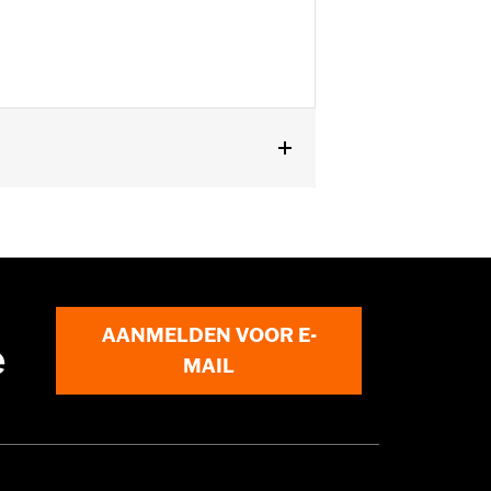
 en FLHTKL en ’07-'15 Touring en Trike
gen worden geplaatst. Vraag je dealer
AANMELDEN VOOR E-
e
MAIL