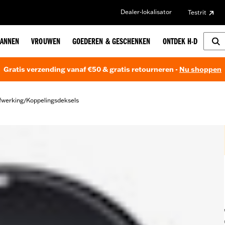
Dealer-lokalisator
Testrit
ANNEN
VROUWEN
GOEDEREN & GESCHENKEN
ONTDEK H-D
Gratis verzending vanaf €50 & gratis retourneren -
Nu shoppen
fwerking
Koppelingsdeksels
/