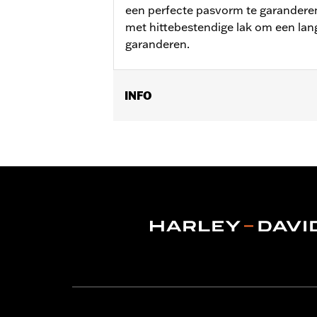
een perfecte pasvorm te garanderen
met hittebestendige lak om een lan
garanderen.
INFO
Past op ’06-'17 Dyna, '07-'18 Softail 
modellen voorzien van Smal profiel b
Per stuk verkocht:
Elk
In de doos:
Alleen Koppelingsdeksel
GARANTIE:
,,,,,,,,,,,,,,,,,,,,,,,,,,,,,,,,,,,,,,,,,,,,,,,,,
NOTITIES:
Bij het verwijderen en ins
om informatie.