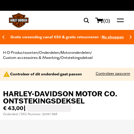
web accessibility
(0)
Gratis verzending vanaf €50 & gratis retourneren -
Nu shoppen
H-D Productsoorten
Onderdelen
Motoronderdelen
/
/
/
Custom accessoires & Afwerking
Ontstekingsdeksel
/
Controleer pasvorm
Controleer of dit onderdeel gaat passen
HARLEY-DAVIDSON MOTOR CO.
ONTSTEKINGSDEKSEL
€ 43,00
|
Onderdeel | SKU Nummer: 32047-99A