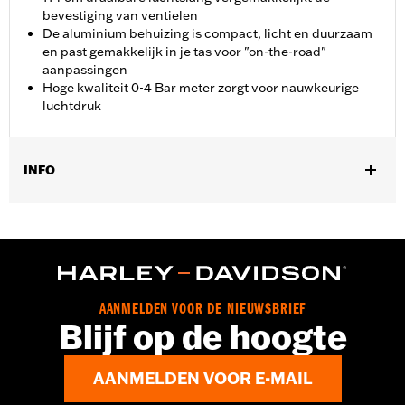
bevestiging van ventielen
De aluminium behuizing is compact, licht en duurzaam
en past gemakkelijk in je tas voor "on-the-road"
aanpassingen
Hoge kwaliteit 0-4 Bar meter zorgt voor nauwkeurige
luchtdruk
INFO
Voor gebruik met Touring luchtvering componenten.
Installatie-instructies
Per stuk verkocht:
Elk
In de doos:
Luchtpomp voor schokbrekers
AANMELDEN VOOR DE NIEUWSBRIEF
Blijf op de hoogte
AANMELDEN VOOR E-MAIL