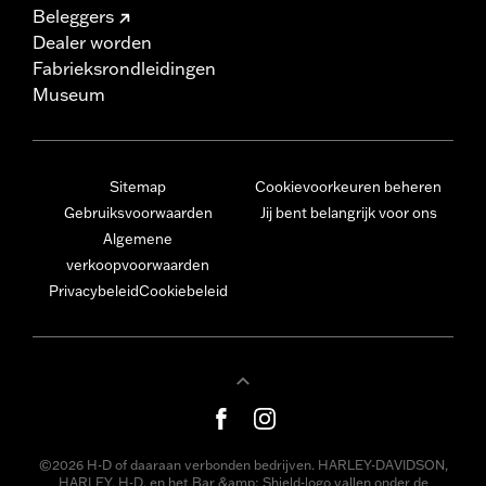
Beleggers
Dealer worden
Fabrieksrondleidingen
Museum
Sitemap
Cookievoorkeuren beheren
Gebruiksvoorwaarden
Jij bent belangrijk voor ons
Algemene
verkoopvoorwaarden
Privacybeleid
Cookiebeleid
©2026 H-D of daaraan verbonden bedrijven. HARLEY-DAVIDSON,
HARLEY, H-D, en het Bar &amp; Shield-logo vallen onder de