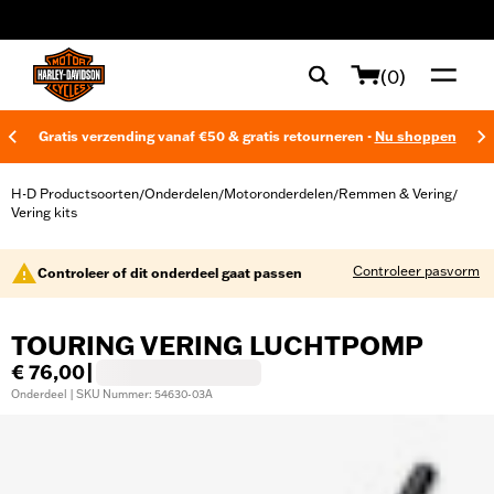
web accessibility
(0)
Gratis verzending vanaf €50 & gratis retourneren -
Nu shoppen
H-D Productsoorten
Onderdelen
Motoronderdelen
Remmen & Vering
/
/
/
/
Vering kits
Controleer pasvorm
Controleer of dit onderdeel gaat passen
TOURING VERING LUCHTPOMP
€ 76,00
|
Onderdeel | SKU Nummer: 54630-03A