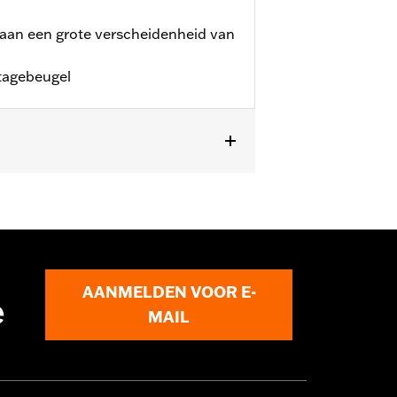
 aan een grote verscheidenheid van
tagebeugel
-09A, 54247-09A, 52933-97C of
 Detachables™ Sissy Bar staander P/N
 op ’18-later Softail modellen
 breedte 12.0 duimen. Past niet op
AANMELDEN VOOR E-
e
MAIL