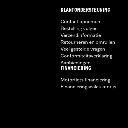
Wijdte:
12 Inches
KLANTONDERSTEUNING
In de doos:
Rugsteun pad, montagebe
Materiaalbreedte maateenheid:
In
Contact opnemen
Bestelling volgen
Verzendinformatie
Retourneren en omruilen
Veel gestelde vragen
Conformiteitsverklaring
Aanbiedingen
FINANCIERING
Motorfiets financiering
Financieringscalculator