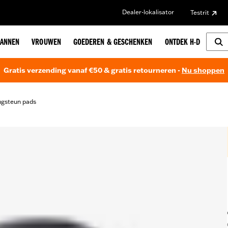
Dealer-lokalisator
Testrit
ANNEN
VROUWEN
GOEDEREN & GESCHENKEN
ONTDEK H-D
Gratis verzending vanaf €50 & gratis retourneren -
Nu shoppen
gsteun pads