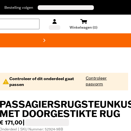
Bestelling volgen
Winkelwagen (0)
Harley
Controleer
Controleer of dit onderdeel gaat
pasvorm
passen
PASSAGIERSRUGSTEUNKU
MET DOORGESTIKTE RUG
€ 171,00
|
Onderdeel | SKU Nummer: 52924-98B