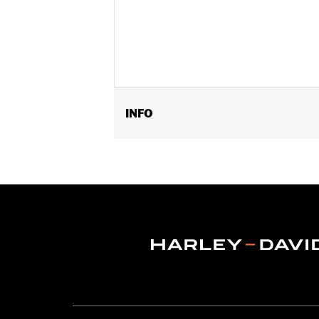
INFO
Past op standaard hoge H-D® Detacha
52805-97B, Tall H-D® Detachables™ p
52300257 of 52300258 en Quick Releas
uitgerust met korte of standaard-hoo
'23-later FLHFB en '25-later FLTRXR
Installatie-instructies
Rijhouding:
Passagier
Hoogte:
8 Inches
Per stuk verkocht:
Elk
Materiaalhoogte maateenheid:
Inc
Materiaal:
Vinyl