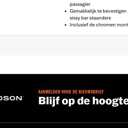
passagier
Gemakkelijk te bevestigen
sissy bar staanders
Inclusief de chromen mon
bles™ passagier Sissy Bar staanders P/N 52300324, 52627
assagier Sissy Bar staander P/N 52723-06A, Premium H-D®
e Sissy Bar staander P/N 52300415 en 52300324A. Past ook
gte HoldFast Sissy Bar staanders. Kussenhoogte 8.0 duimen
RSE modellen.
AANMELDEN VOOR DE NIEUWSBRIEF
Blijf op de hoogt
hes